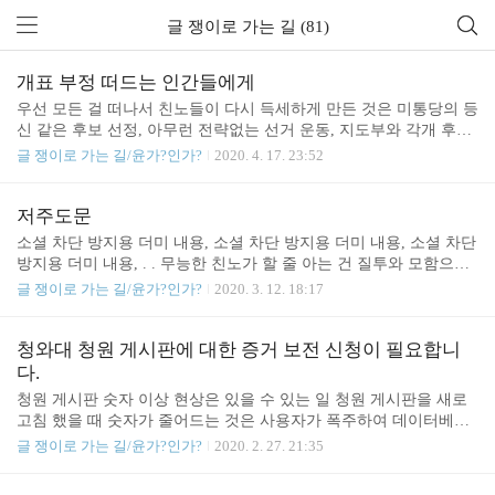
글 쟁이로 가는 길 (81)
개표 부정 떠드는 인간들에게
우선 모든 걸 떠나서 친노들이 다시 득세하게 만든 것은 미통당의 등
신 같은 후보 선정, 아무런 전략없는 선거 운동, 지도부와 각개 후보
의 민심과 이반된 미친 폭주 때문이었다. 이 팩트를 부정하는 주장은
글 쟁이로 가는 길/윤가?인가?
2020. 4. 17. 23:52
바로 당신들이 반성 못하고 다음에도 똑같은 식으로 망하게 만들려
는 공작이다. 지금 미통당 지도부에 대한 적극적인 비판과 개선 노력
이 있어야 할 시간이다. 이 귀중한 시간에 당신들을 개표 부정이란
저주도문
이슈에 매몰되게 만듦으로써 미통당 지도부는 또 다시 자신들의 책
소셜 차단 방지용 더미 내용, 소셜 차단 방지용 더미 내용, 소셜 차단
임을 면피할 수 있게 된다. 그럼에도 당신이 개표 부정을 주장하고
방지용 더미 내용, . . 무능한 친노가 할 줄 아는 건 질투와 모함으로
싶다면 나는 이미 지난 10년 동안 유시민계가 관여한 통진당 선거 부
경쟁자 죽이기 뿐이다. 남이 좋은 일을 할 때마다 가짜뉴스로 더러운
글 쟁이로 가는 길/윤가?인가?
2020. 3. 12. 18:17
정 사건, 2012년 문재인, 손학규, 김두관이 싸운 민주통합당의 모바
논란을 만들어, 뜻 있는 일에 목숨을 걸고 일하는 사람들조차, 분노
일 경선 부정 논란 조사위원 선관위 디도스 사건 ..
와 증오에 휩싸이게 만드는 인간 말종들이다. 일부 극소수의 민주주
의 파괴 세력인 친노 대깨문들은 인간들이 아니다. 이것들은 나라 망
청와대 청원 게시판에 대한 증거 보전 신청이 필요합니
치는 일 밖에 할 줄 모르기 때문에, 하루 빨리 다시 폐족으로 만들어
다.
이 사회에서 퇴출시켜야 할 암덩어리들이다. 저주도문 너희들은 평
청원 게시판 숫자 이상 현상은 있을 수 있는 일 청원 게시판을 새로
생 재수 옴붙어서 하는 일마다 족족 싹 다 망하게 될 것이다. 자식놈
고침 했을 때 숫자가 줄어드는 것은 사용자가 폭주하여 데이터베이
들은 재수 삼수 사수를 해도 대학이란 대학은 싸그리 다 떨어질 것이
스 동기화가 지연될 경우 충분히 발생할 수 있는 현상입니다. 이런
글 쟁이로 가는 길/윤가?인가?
2020. 2. 27. 21:35
다. 가정은 불화하고 사업은 망해서 ..
부분을 조작 의혹의 근거로 주장할 경우 근거 있는 주장의 신빙성까
지 매도 당할 수 있으므로 신중할 필요가 있습니다. 2008년 이명박