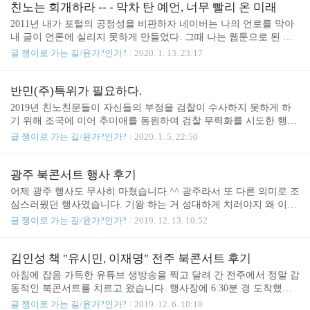
광우병 사태 때 다음 아고라 이명박 탄핵 청원도 탄핵 요청이 폭주하
친노는 회개하라 -- - 막차 탄 예언, 너무 빨리 온 미래
여 서버간 데이터 동기화가 지연되는 바람에 새로고침 할 때마다 다
2011년 내가 포털의 공정성을 비판하자 네이버는 나의 언로를 막아
른 서버에 접속되어 임시 숫자 데이터가 보여서 조작 논란이 일어난
내 글이 언론에 실리지 못하게 만들었다. 그때 나는 웹툰으로 된 네
바 있습니다. 특이한 사례가 없어도 청와대 청원 게시판 조작 주장은
이버 고발서를 만든 바 있다. 잠깐 시끄럽고 말 언론 기사를 틀어막
글 쟁이로 가는 길/윤가?인가?
2020. 1. 13. 23:17
가능 청와대 청원 게시판은 페이스북, 네이버, 카카오톡, 트위터 아
는 바람에 영원히 사라지지 않을 예술 작품이 탄생한 것이다. 이 자
이디로 청원동의를 할 수 있도록 허용하기 때문에 기본..
리를 빌려 내가 하고자 하는 말을 전 국민이 다 들을 수 있게 만들어
준 만화라는 위대한 예술 형식에 감사를 표하고 싶다. 네이버를 포함
반민(주)특위가 필요하다.
한 적폐와 싸우는 과정에서 나는 내 블로그를 대안언론으로 만들었
2019년 친노친문들이 자신들의 부정을 검찰이 수사하지 못하게 하
다. 드루킹 사건에 대한 증언이 언론에 실리지 못한다면 나는 다시
기 위해 조국에 이어 추미애를 동원하여 검찰 무력화를 시도한 행위
블로그를 통해 진실을 알리기 위해서 싸울 것이다. 상황이 반전될 날
2018년 문재인 대통령이 자신의 친구를 울산 시장으로 만들어 주기
글 쟁이로 가는 길/윤가?인가?
2020. 1. 5. 22:50
도 얼마 남지 않았다. 돈과 이권의 복마전이 되어온 태양광과 풍력
위해 청와대를 사적으로 활용하여 부정 선거를 실행한 권력남용 행
등 신재생에너지 사업이 머잖아 문재인 정부의 발목을..
위 2017년 문재인 대선 후보가 드루킹을 동원해서 안철수 지지율을
떨어뜨리고 대선에서 여론 조작을 통해 선거에 당선 된 행위 2016년
광주 북콘서트 행사 후기
조국 교수가 아들의 워싱턴대학교 시험을 직접 컨닝해 준 온라인 시
어제 광주 행사도 무사히 마쳤습니다.^^ 광주라서 또 다른 의미로 조
험 부정 행위 2012년 민주통합당(통진당 아님) 모바일 경선 파행 당
심스러웠던 행사였습니다. 기왕 하는 거 성대하게 치러야지 왜 이렇
시, 손학규, 김두관 후보가 반발하여 이루어진 경선 시스템 조사에서
게 소소하게 진행하냐고 여수에서 오신 분께서 주최측을 꾸짖기도
글 쟁이로 가는 길/윤가?인가?
2019. 12. 13. 10:52
문재인 후보측 IT 전문가가 "선거 시스템 운영 업체의 데이터베이스
하셨습니다. 그 분은 왜 행사 안내 팜플렛 하나 뿌리지 않고, 행사장
실사" 과정에서 "어떻게 선거 시스템을 이 ..
건물 입구에 행사 안내문 하나 붙이지 않았냐고도 하셨습니다. 제가
원한다면 광주에세 수 백명을 동원할 수도 있지만 그들에게 오지 말
김인성 책 "유시민, 이재명" 전주 북콘서트 후기
라고 했으며 오려면 개별적으로 오라고 했고 행사에 사용하려고 만
아침에 잡음 가득한 유튜브 생방송을 찍고 달려 간 전주에서 정말 감
든 대형 현수막도 첫 행사에 쓴 이후 가지고 다니지도 않으며 돈들여
동적인 북콘서트를 치르고 왔습니다. 행사장에 6:30분 경 도착했더
팜플렛까지 만들어 홍보하는 행위는 하고 싶지도 않다고 했습니다.
니 6분 정도가 와 계셨습니다. 우리 와이파이님께서 행사를 위해 맞
글 쟁이로 가는 길/윤가?인가?
2019. 12. 6. 10:18
저는 제 말을 외칠 뿐입니다. 광야에서 외치는 소리를 듣고 싶은 분