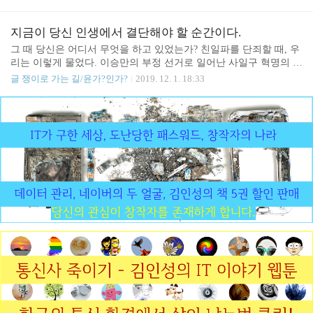
춘 떡과 (이 떡은 방배동에서 소문난 떡으로 진짜 졸라 맛있음. 이 떡
들이 계시다면 여러분들이 같은 생각을 가지신 분들을 모아..
은 콘서트 오신 분들이 몇 분이든 완전히 다 사라짐. 오죽하면 제가
콘서트가기 전에 몇 개 빼돌리겠습니까? ) 분당에서 빵집하시는 에
지금이 당신 인생에서 결단해야 할 순간이다.
셀트리님께서 벌써 세 번째 직접 만들어 주신 정말 맛있는 빵을 (이
그 때 당신은 어디서 무엇을 하고 있었는가? 친일파를 단죄할 때, 우
빵도 엄청 맛있음. 가게 명 알려드리면 블로그에서 홍보한다고 할까
리는 이렇게 물었다. 이승만의 부정 선거로 일어난 사일구 혁명의 시
봐 못 알려드리지만 진짜 맛있음. 보장함. 도장 콱!!) 바리바리 싸 들
기에, 박정희 유신 구데타 이후의 긴급조치 시대 때, 전두환 군사 정
글 쟁이로 가는 길/윤가?인가?
2019. 12. 1. 18:33
고 갔기 때문에 열심히 세팅을 했습니다. 7시가 되도록 얼마 오시지
권의 폭압을 온몸으로 당하고 있을 때, 그 때 당신은 어디서 무엇을
않아서 그냥 원탁 테이블에서 간담회처럼 ..
하고 있었는지 질문을 받아왔다. 세월이 지나 친노친문이 앞에서는
진보의 순수성을 가장한 채 온라인 여론 조작, 선거부정으로 민주주
의를 파괴하고, 뒤에서는 사익을 추구하며 온갖 추잡한 짓을 벌이고
있을 때 당신은 그 때 어디서 무엇을 했는지 답해야 할 것이다. 나는
그런 질문을 받게 될 때 나 자신과 세상에 대해서는 물론 내 자식에
게 부끄럽지 않기 위해 지금 이순간 진실을 추구하고 있는 중이다.
당신은 어떤가? 당신은 지금도 여전히 친노친문..