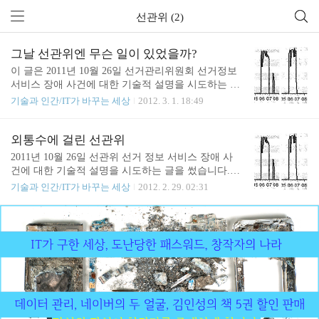
선관위 (2)
그날 선관위엔 무슨 일이 있었을까?
이 글은 2011년 10월 26일 선거관리위원회 선거정보
서비스 장애 사건에 대한 기술적 설명을 시도하는 글
입니다. 선관위가 공개한 정보가 제한적이고 수시로
기술과 인간/IT가 바꾸는 세상
2012. 3. 1. 18:49
사실관계가 바뀌고 있어 본 기사에도 실제와 다른 부
분이 있을 수 있으나 현재 확인 가능한 정보에 최대
한 맞도록 노력했습니다. 전문적인 내용이 많아 이해
외통수에 걸린 선관위
할 수 있도록 소설 형식을 취했습니다. 보고서 등을
2011년 10월 26일 선관위 선거 정보 서비스 장애 사
통해 밝혀진 작업 진행 시간과 외부에서 알 수 있었
건에 대한 기술적 설명을 시도하는 글을 썼습니다.
던 현상을 제외하고 소설에 등장하는 인물과 인물의
지난 월요일 새벽에 오마이 뉴스에 송고한 상태라 수
기술과 인간/IT가 바꾸는 세상
2012. 2. 29. 02:31
대화, 업무 처리 방식, 업무 처리 주체는 특정 인물이
요일쯤에는 기사화 될 것입니다. 시스템 엔지니어로
나 실제 사건과 무관한 상상입니다. 다만 업무 처리
서 제 입장은 "문제가 발생했을 때 이성적으로 설명
과정에 대한 가상 상황은 일반적인 IT 현업의 상황과
이 불가능한 상황이 충분히 일어날 수 있다"입니다.
유사하게 묘사했으며 사건의 발생 원인에 대한 추론
각종 문건에 나타난 선관위에 대한 제 판단은 비상
은 실제 업무를 수행하는 엔지니어들이 납득 가..
상황에서 초보적인 대응조차 제대로 못한 무능한 조
직란 것이었습니다. 손가락 하나 까딱하지 않는 공무
원들, 문제가 발생했을 때 아무짝에도 쓸모 없는 갑
업체의 직원들, 책임 회피에만 관심 있는 지휘관
들…. 결국 문제 해결은 갑,을,병,정의 비정규직들의