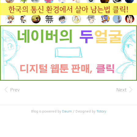
Prev
Next
Blog is powered by
Daum
/ Designed by
Tistory