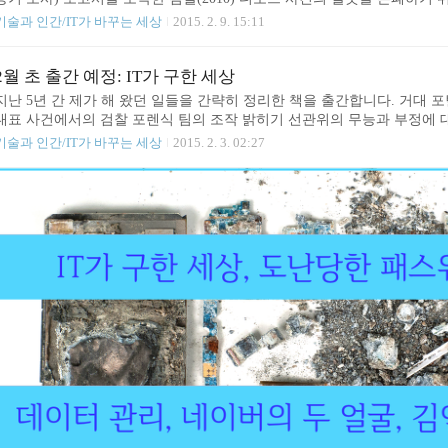
불공정성으로 한국 인터넷을 망가뜨리고 있는 네이버(2011) 진보 세력의
기술과 인간/IT가 바꾸는 세상
2015. 2. 9. 15:11
조작의 진실(2012) 수 많은 간첩 조작 사건으로 진작에 불태웠어야 할 국정
건져내지 못하고 있는 세월호(2014) 이 모든 사건의 진실을 확증할 수 있
보 자료입니다.^^ ------- ­IT가 구한 세상 세상은 IT(정보기술, Information
2월 초 출간 예정: IT가 구한 세상
다고 뭐..
지난 5년 간 제가 해 왔던 일들을 간략히 정리한 책을 출간합니다. 거대 
대표 사건에서의 검찰 포렌식 팀의 조작 밝히기 선관위의 무능과 부정에 대
위 설명서 통합진보당 부정 선거의 진실 그리고 세월호에서 휴대폰과 CCT
기술과 인간/IT가 바꾸는 세상
2015. 2. 3. 02:27
템에 대한 이야기뿐만 아니라 제가 진짜로 하고 싶은 이야기인 개인의 진
책은 어려운 내용을 이해하기 쉽게 만들기 위한 다양한 노력의 결과물입니다.