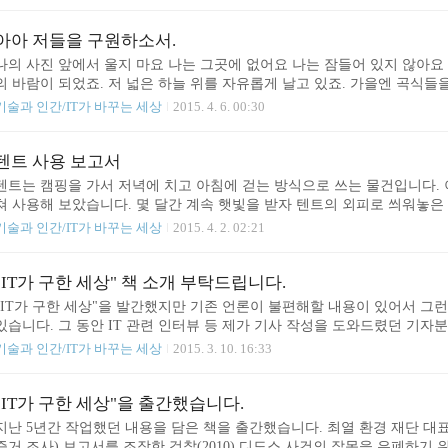
내용을 폭로한 후에 음성 통화 내용을 담은 디지털 파일을 검찰에 제출했습
에서 필요한 절차를 진행해드렸습니다. 이 과정에서 획득하게 된 음성 파일을
송에 내보내는 바람에 두 언론사 간에 큰 논란이 있었습니다. 저는 음성 파
아아 저들을 구원하소서.
나의 사진 앞에서 울지 마요 나는 그곳에 없어요 나는 잠들어 있지 않아요 
의 바람이 되었죠. 저 넓은 하늘 위를 자유롭게 날고 있죠. 가을엔 곡식
처럼 반짝이는 눈이 될게요. 아침엔 종달새 되어 잠든 당신을 깨워줄게요. 
기술과 인간/IT가 바꾸는 세상
2015. 4. 6. 00:30
사진 앞에 서 있는 그대 제발 눈물을 멈춰요. 나는 그 곳에 있지 않아요. 죽
람이 되었죠. 저 넓은 하늘 위를 자유롭게 날고 있죠. 나는 천 개의 바람 
날고 있죠. 저 넓은 하늘 위를 자유롭게 날고 있죠. ........... 자..
텐트 사용 보고서
텐트는 캠핑을 가서 저녁에 치고 아침에 걷는 방식으로 쓰는 물건입니다. 
쳐 사용해 보았습니다. 몇 달간 계속 햇빛을 받자 텐트의 외피로 씌워놓
니다. 플라이는 조각 조각 찢어지기 때문에 청테이프로 수선해 쓰는 것도 
기술과 인간/IT가 바꾸는 세상
2015. 4. 2. 02:21
를 버리고 새로 사서 씌워야 합니다. 텐트와 한 조인 플라이는 가격이 비
호하기 위해서 저가형 플라이를 하나 더 사서 씌웁니다. 다시 몇 달이 지
대로 되지 않는 대신 햇빛에는 오히려 더 잘 견딥니다. 색이 조금 빠지긴
"IT가 구한 세상" 책 소개 부탁드립니다.
사용하다보면 비도 맞고 눈도 맞습니다. 텐트에 내리는 눈은 낭만적으로 느
"IT가 구한 세상"을 발간했지만 기존 언론이 불편해할 내용이 있어서 그
있습니다. 그 동안 IT 관련 인터뷰 등 제가 기사 작성을 도와드렸던 기자
만 지면에 제 책 소개를 해주지는 않네요. 하다못해 신간 안내란에 단신으로
기술과 인간/IT가 바꾸는 세상
2015. 3. 10. 16:33
국에서 진실을 이야기하는 인간은 이런 대접이 당연하다고 하더라도 너무 
개해주기 어렵다는 점을 이해는 합니다. 통합진보당 사건을 겪은 2012년 
가 사비로 출판했을 정도니까요. 편집 디자인도 초보 디자이너인 내리님이 
"IT가 구한 세상"을 출간했습니다.
지난 5년간 작업했던 내용을 담은 책을 출간했습니다. 최열 환경 재단 대
증거 조사) 보고서를 조작한 검찰(2010) 디도스 사건의 잘못을 은폐하기 위