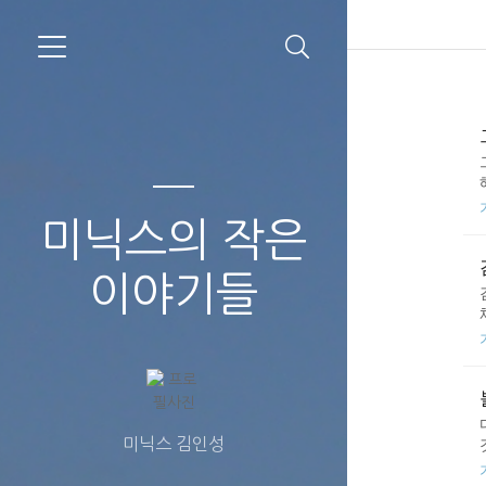
미닉스의 작은
이야기들
미닉스 김인성