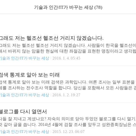
기술과 인간/IT가 바꾸는 세상 (78)
그래도 저는 헬조선 헬조선 거리지 않겠습니다.
그래도 저는 헬조선 헬조선 거리지 않겠습니다. 사람들이 한국을 헬조선이
해서 바뀌지 않는 암울한 현실에 대한 좌절감을 표현한 명칭이라고 생각됩니
비판해도 개선되지 않고 오히려 거짓말이 진실인 것처럼 호도되는 상황에서
기술과 인간/IT가 바꾸는 세상
2016. 1. 4. 05:45
로 지쳐버린 상황을 감안해볼 때 이런 표현을 이해하지 못할 것도 아닙니
는 순간 또 다른 패배주의에 빠져들게 되는 위험이 있습니다. 멀게는 엽
민지 정책과 닿아있고 가깝게는 현실을 부정하게 만들고 개선 노력을 떨
검색 통계로 알아 보는 미래
도록 만들려는 수구 집단의 공작과 무관하지 않기 때문입니다. 헬조선이라고
검색 통계로 알아 보는 미래 검색은 과학입니다. 여론 조사는 일부 표본을
체를 조사하는 전수조사 역할을 합니다. 당신을 포함해서 모든 사람들은 검
을 검색 창에 적는다는 점에서 검색 통계는 가장 솔직한 사람들의 생각을 
기술과 인간/IT가 바꾸는 세상
2016. 1. 2. 19:27
에 발생할 일도 예측할 수 있습니다. 특정 지역에서 "독감"이라는 검색어
고 있다는 사실을 알 수 있습니다. 독감 증세를 느끼는 사람들이 독감 증
때문입니다. 물론 클라우드와 빅데이터의 결과만을 맹신하는 것은 위험한 
블로그를 다시 열면서
보조적인 수단으로서 강력한 위력을 발휘하는 것은 명백한 사실입니다. 대
다들 잘 지내고 계셨나요? 자숙의 의미로 닫아 두었던 블로그를 다시 열기
것 같아 글을 씁니다. 2014년 4월에 검찰 조사를 앞두고 성완종회장님은
을 받은 사람들 명단을 작성하고 경향신문 기자에게 전화를 걸어 상세한 
기술과 인간/IT가 바꾸는 세상
2015. 12. 23. 06:07