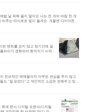
니다. 저는 경향신문 측의 연락을 받아 제출 과정
 제가 JTBC에 넘겨주었는데 JTBC가 곧바로 방
일을 유출한 당사자로서 많은 ..
제발 날 위해 울지 말아요 나는 천 개의 바람 천 개
들을 비추는 따사로운 빛이 될게요. 겨울엔 다이아몬드
밤에는 어둠 속에 별 되어 당신을 지켜 줄게요. 나의
었다고 생각 말아요. 나는 천 개의 바람 천 개의 바
천 개의 바람이 되었죠. 저 넓은 하늘 위를 자유롭게
이런 텐트를 걷지 않고 장기간에 걸
은 플라이가 경화되어 찢어지기 시작합
한계가 있습니다. 결국 기존 플라이
싸기 때문에 텐트와 플라이를 모두 보
났습니다. 저가형 플라이가 방수는 제
 했지만 아직은 멀쩡합니다. 오랫동안
..
런지 진보적인 매체들까지 아무런 관심을 주지 않고
분들도 "잘 읽었다"고 개인적인 소감은 전해주고 있지
도 전혀 나오지 않고 있습니다. 2015년의 대한민
심한 것 같습니다. 언론들이 제 책을 적극적으로 소
이후 제 책을 내주겠다는 출판사가 없어 이 책도 제
했기 때문인지 책 디자인도 ..
표 회계 문서 디지털 포렌식(디지털
해 거짓말을 한 선관위(2011) 검색