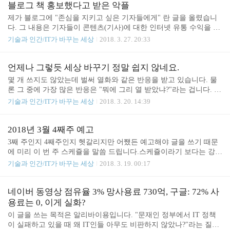
은 징벌적 벌금을 받게 될 것이다.마크 주커버그가
이 간첩 사건은 조작으로 밝혀져 서울시 임시 공무원
블로그 책 홍보했다고 받은 악플
전과자가 될 가능성도 제기되고 있다. 하지만 이런
이었던 유우성씨는 2013년 8월 22일 무죄로 석방된
제가 블로그에 "존심을 지키고 싶은 기자들에게" 란 글을 올렸습니
것은 베북의 성장에 영향을 끼치기 힘든 양념일 뿐이
다.(국정원은 이후 2심 재판 승리를 위해 또 다시 중
다. 그 내용은 기자들이 콘텐츠(기사)에 대한 인터넷 유통 수익을 확
다. 베북의 망조는 ..
국 출입경 기록을 조작 하다가 걸려서, 국정원 창설
보한다면 눈치 보지 않고 정론을 펼칠 수 있을 것이라는 내용을 담고
기술과 인간/IT가 바꾸는 세상
2018. 3. 27. 20:33
이래 최초로 직원이 구속되는 초유의 사태를 맞이 했
있습니다. 유통 수익을 확보할 수 있는 구체적인 내용은 마침 제가
다.) 간첩 조작 사건으로 궁지에 몰린 국정원은 일주
쓴 책 "창작자의 나라"에 담겨 있기 때문에 글 말미에 제 책을 홍보
일 후인 2013.8.28일 이석기 내란 음모 조작 사건을
했습니다. 그랬더니 아래와 같은 댓글이 달렸네요. ----------- 글쓴이
언제나 그렇듯 세상 바꾸기 정말 쉽지 않네요.
터뜨린다.하지만 재판부에 의해 내란음모 역시 무죄
: 플레잉 글 열심히 거듭거듭 읽고 있습니다... 돈을 위해 양심을 버
몇 개 쓰지도 않았는데 벌써 열화와 같은 반응을 받고 있습니다. 물
임이 밝혀진다.(검찰은 "이석..
린 선택(기레기)을 비판하면서 갑자기 그들의 논리를 똑같이 행하시
론 그 중에 가장 많은 반응은 "뭐에 그리 열 받았냐?"라는 겁니다. 저
면서 그래도 같이 살는 방법을 찾자는 주장인가요 그걸 내가 알려줄
는 뭐 별로 열 받지 않았습니다. 하지만 좀 열 받으면 어떻습니까?뭐
기술과 인간/IT가 바꾸는 세상
2018. 3. 20. 14:39
테니 기레기들아 나의 발언권을 높게 평가하라고요 ^^;; 으아! 충격
어떻게 해도 제가 비판하는 것들은 바뀌지 않을텐데... 비판 소스를
입니다 RSS 시절부터 글들 잘 ..
주는 사람들이 많지만, 막상 함께 바꾸러 나서자고 하면 모두 익명으
로 숨고 맙니다.가장 진보적이라고 자부하는 언론사도 마찬가지였
2018년 3월 4째주 예고
습니다."통신사 광고를 못 받고 있긴 하지만 앞으로 받을 수도 있기
3째 주인지 4째주인지 헷갈리지만 어쨌든 예고해야 글을 쓰기 때문
때문에..."요런 반응이었죠. 나 혼자 싸우라고 떠미는 것은 네이버 비
에 미리 이 번 주 스케쥴을 말씀 드립니다.스케쥴이라기 보다는 강제
판 때와 마찬가지입니다.네이버 비판하면 IT 업계에서 파문 당하게
로 글을 쓰게 만들기 위한 약속이라고 할 수 있겠네요. 통신사 비판
기술과 인간/IT가 바꾸는 세상
2018. 3. 19. 00:17
된다면,통신사 비판은 한국에서 파문 당하는 것입니다.통신사의 무
글 5개: 상호접속고시 문제와 이로 인한 IT 기업의 황폐화에 대해서
서움은 네이버와 상대가 되지 않습니다. 삼성..
씁니다. 그 외 IT 관련 글 5개: 쓸 거리는 널려 있습니다. 북한 해킹
관련, 뻘짓으로 일관하는 IT 정책, 지난 정권에서 있었던 증거 조작
네이버 동영상 점유율 3% 망사용료 730억, 구글: 72% 사
조사를 대충 넘어가려는 국정원 개씨발 새끼들에 대한 것 등등... 한
용료는 0, 이게 실화?
마디 해야 하지만 미뤄뒀던 것들과 계속해서 제기되는 문제들에 대
이 글을 쓰는 목적은 알리바이용입니다. "문재인 정부에서 IT 정책
해서도 씁니다. 내용과 표현은 아주 아주 독할 것입니다. 저는 이미
이 실패하고 있을 때 왜 IT인들 아무도 비판하지 않았나?"라는 질문
다 내려놨습니다.(사실 이 표현은 어떤 분의 전매특허이기도 합니