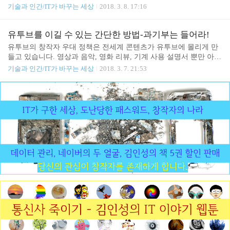
에 대비한 저의 면피용 발언입니다.저는 이런 글로 현 정부에서 어떤
기술과 인간/IT가 바꾸는 세상
2018. 3. 8. 17:16
다.) 그래서 저는 이제 무서울 것이 ..
이익도 취할 생각이 없습니다. 이명박, 박근혜 정부 때에 그랬듯이
저는 힘 있는 세력에 대항한다고 주장하는 쪽에서 쓰고 버리는 IT 전
문가일 뿐입니다.당위를 주장할수록 입지가 좁아지는 대한민국이란
유투브를 이길 수 있는 간단한 방법-과기부는 들어라!
현실은 촛불 이후에도, 새 정부에서도 마찬가지입니다. 뭐 어떻게 하
유투브의 창작자 우대 정책은 전세계 콘텐츠가 유투브에 몰리게 만
더라도 아무도 귀담아 듣지 않겠지만, 이런 목소리가 분명히 존재했
들고 있습니다. 영상과 음악, 영화 리뷰, 기계 사용 설명서 뿐만 아니
다는 사실은 기억되기를 바랍니다. -------------------한국에서 막강한
라 글로 쓰면 몇 줄 안 되는 간단한 팁까지 영상으로 만들어져 유투
기술과 인간/IT가 바꾸는 세상
2018. 3. 7. 21:53
위력을 발휘하는 네이버는 동영상 서비스에서만큼은 유투브에 절대
브에 올라오고 있습니다.현재 유투브는 영상 1회 조회수가 오를 때
적으로 뒤처지고 있습니다. 현재 네이버..
마다 0.4원정도의 수익을 지급합니다. 따라서 월 1000만 조회수를 달
성한다면 400만원의 수익을 얻을 수 있으므로 꾸준히 콘텐츠를 올려
서 조회수를 유지한다면 유투브 업로드를 직업으로 삼기에 충분합
니다.실제로 엽기 더빙 장삐쭈 영상은 올릴 때마다 수 백만 조회수를
씹상타취로 찍으니, 마치 에바 쎄바 넙치 참치 뭉치면 살고 흩어지면
죽는 풀발기 오지는 각인 것입니다.원시 시대를 재현하는 프리미티
브 테크놀러지 채널은 대사 하나 없이 뗀 석기를 만들..