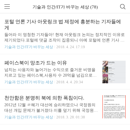
기술과 인간/IT가 바꾸는 세상 (78)
포털 언론 기사 아웃링크 법 제정에 흥분하는 기자들에
게
들어라 이 멍청한 기자들아! 현재 아웃링크 논의는 정치적인 이유로
제기되었다.포털에 댓글 조작이 집중되니 아예 포털에 언론 기사 못
싣게 하고 언론사 페이지로 가서 보게 만들자이런 내용이다. 문제는
기술과 인간/IT가 바꾸는 세상
2018. 4. 24. 17:19
그래봤자 댓글 알바들은 여전히 판을 칠 것이고, 오히려 언론사 사이
트 운영 부담만 늘 것이다.단독 특종한 언론사 사이트는 맨날 다운
당할 것이다.새벽에 집중적으로 달리는 악플을 처리하려면 회사 인
페이스북이 망조가 드는 이유
력을 추가배치해야 한다. 외주 준다고 제대로 운영되지도 못할 것이
넘치는 사용자와 늘어가는 수익으로 즐거운 비명을
다.그럼에도 포털은 아웃링크 방식으로 별 충격을 받지 않을 것이다.
지르고 있는 페이스북,사용자 수 20억을 넘김으로써
언론사들은 아웃링크 정책을 수익을 얻을 기회라고 판단하고 있는
전세계 인터넷 사용자의 대부분이 페이스북을 이용
기술과 인간/IT가 바꾸는 세상
2018. 4. 4. 20:34
듯하다.전화와서 이에 대해 질문하는 기자들 대부분이 아웃링크만
하고 있다. "인터넷을 마이크로소프트의 것"으로 사
되면 언론사 사이트에서 돈을 벌 수 있을 것이라는 기대를 감추..
유화 시키려던 빌 게이츠 꿈은 마크 주커버그에 의해
서 현실화되었다.마이크로소프트와 마찬가지로 페북
천안함은 분명히 북에 의한 폭침이다.
도 악당이다. 당신이 누른 좋아요는 페북에게 수집
2012년 12월 ㄹ혜가 대선에 승리하였으나 국정원의
당하여 당신을 효과적인 광고 타겟으로 만드는데 활
대선 개입 문제가 불거졌다.이를 덮기 위해 국정원은
용되어 왔다.(지금 당장 좋아요 누르기를 중단할 것
공안 모드로 돌입한다. 그리하여 ㄹ혜가 당선된 지
기술과 인간/IT가 바꾸는 세상
2018. 3. 28. 01:38
을 당신에게 강력하게 권고한다.) 급기야 페북은 개
한 달이 지나지도 않은 2013년 1월 국정원은 "서울시
인 정보 유출로 각국 정부의 조사를 받고 있다.페북
공무원 간첩 조작 사건"을 터뜨린다. 하지만 급조한