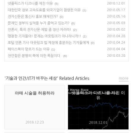
넷플릭스가 디즈니를 제친 이유
2018.12.01
(5)
대한민국 정보 고속도로를 외국기업이 점령한 이유
2018.05.17
(1)
전자신문은 통신사 홍보 매체인가?
2018.05.16
(0)
문재인 정부의 실적을 누가 좀먹고 있는가?
2018.05.03
(0)
언론사, 특히 전자신문 제발 좀 정신 차려라!
2018.05.02
(2)
멍청한 기자들아! 문제는 아웃링크가 아니라니까!!
2018.04.28
(1)
포털 언론 기사 아웃링크 법 제정에 흥분하는 기자들에게
2018.04.24
(0)
페이스북이 망조가 드는 이유
2018.04.04
(1)
천안함은 분명히 북에 의한 폭침이다.
2018.03.28
(6)
'기술과 인간/IT가 바꾸는 세상' Related Articles
more
넷플릭스가 디즈니를 제친 이
야매 시술을 허용하라
유
2018.12.23
2018.12.01