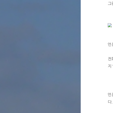
그
언
전
지
언
다.