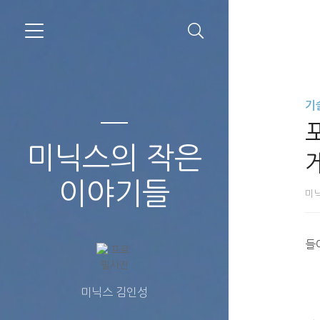
기
미닉스의 작은
이야기들
미
들
미닉스 김인성