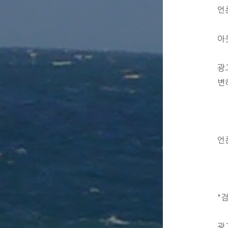
언
아
광
변
언
"
광