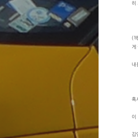
히
(
게
내
혹
이
김