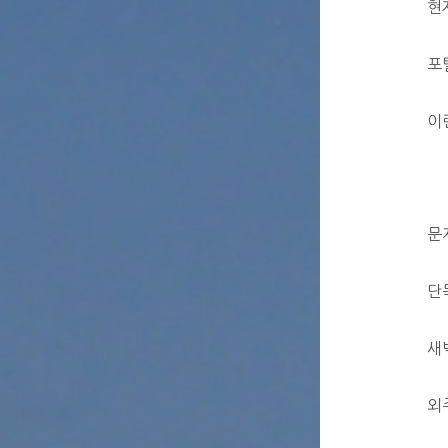
현
포
이
문
단
새
외