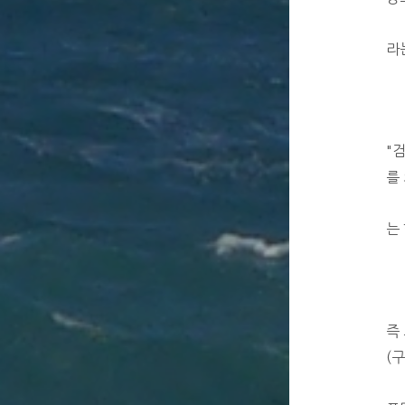
라
"
를
는
즉
(