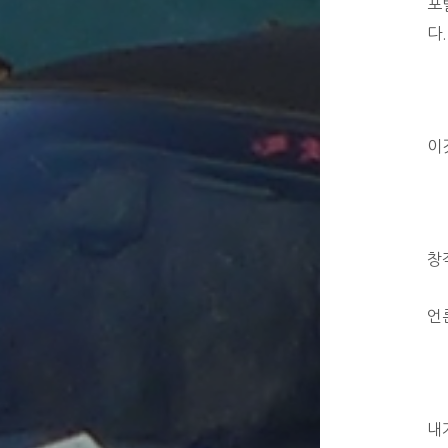
포
다.
이
창
언
내