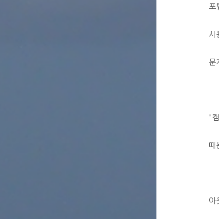
포
사
문
"
때
아