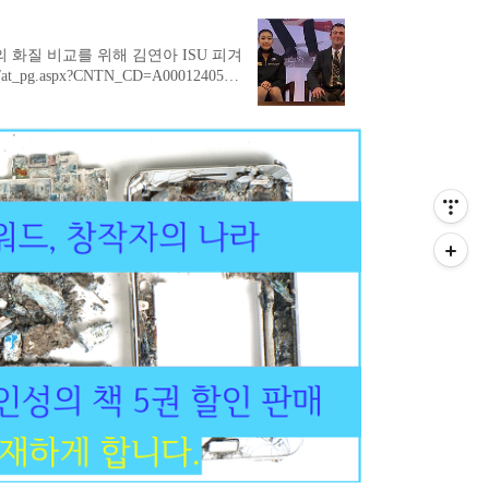
니다. 일단 공짜로 써보고 결정할 수
할인까지 해 준답니다. 인터넷에서 찾
 화질 비교를 위해 김연아 ISU 피겨
_pg.aspx?CNTN_CD=A0001240514
일본 HD 방송의 위력을 실감할 수 있습
 (^_^) 님(읽기가 곤란한 닉네임이
했습니다. 아래 쪽이 SBS 화면입니
습니다. 제가 캡쳐한 SB..