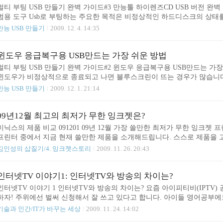
다음 크롬 웹브라우저 안..
멀티 부팅 USB 만들기 완벽 가이드#3 만능툴 하이렌즈CD USB 버전 완벽
범용 도구 Usb로 부팅하는 주요한 목적은 비정상적인 하드디스크의 상태를
디스크를 검사하거나 꼬인 윈도우를 교정하는 것들이지요. 이런 위험으
만능 USB 만들기
2009. 12. 4. 14:35
백업을 할 필요도 있습니다. 깨끗한 상태에서 바이러스를 검사하기 위해,
그램이 독점적으로 하드디스크를 써야 하기 때문에 usb 부팅이 필요합니다
퓨터에서 체크할 수도 있습니다만 이런 작업이 복잡하고 어렵습니다. 시간
윈도우 응급복구용 USB만드는 가장 쉬운 방법
시스템을 그대로 두고 Usb로 부팅해서 해결할 수 있다면 무척 기쁜 일일 ..
멀티 부팅 USB 만들기 완벽 가이드#2 윈도우 응급복구용 USB만드는 가장
윈도우가 비정상적으로 종료되고 나면 블루스크린이 뜨는 경우가 많습니다
복사 등을 하고 나면 부팅 과정이 꼬여버리는 경우도 있지요. 이 때 필요한
만능 USB 만들기
2009. 12. 1. 21:14
필요한 것이 chkdsk, fixboot fixmbr 정도입니다. diskpart까지 사
랍니다. 비스타 이상에서는 windows RE(Recovery Environment)라
수 있는 다양한 툴을 갖춘 응급 복무 모드가 있습니다. 이미 우리가 그 것
09년12월 최고의 최저가 무한 잉크젯은?
함께 있습니다. ..
미닉스의 제품 비교 091201 09년 12월 가장 쓸만한 최저가 무한 잉크젯
프린터 중에서 지금 현재 쓸만한 제품을 소개해드립니다. 스스로 제품을 
잉크젯 스토리를 참고 하시기 바랍니다. 잉크젯을 고르는 기준은 다음과 
김인성의 삽질기/4. 잉크젯스토리
2009. 11. 26. 20:43
것 무한 잉크 사용 가능 잔 고장이 없는 제품 인쇄 품질이 좋아야 함 편의
게 고려한 것은 "무한 잉크를 사용하면서 잔 고장이 없는 것"입니다. 레
같습니다. 최저가 및 유지비가 저렴할 것 재생 토너 카트리지 구입 가능 잔
인터넷TV 이야기1: 인터넷TV와 방송의 차이는?
야 함 편의 장치도 고려 레이저 프린터는 잉크젯만큼 사용..
인터넷TV 이야기 1 인터넷TV와 방송의 차이는? 요즘 아이피티비(IPTV)
하자! 주위에선 벌써 신청해서 잘 쓰고 있다고 합니다. 아이들 영어공부에
하지요. 시더언신 브로드밴드. 놓친 드라마도 다 볼 수 있다네요. 얼마 전
기술과 인간/IT가 바꾸는 세상
2009. 11. 24. 14:02
는데 이젠 MBC 같은 공중파도 바로 나온답니다. 화질은 마이엘지TV가 