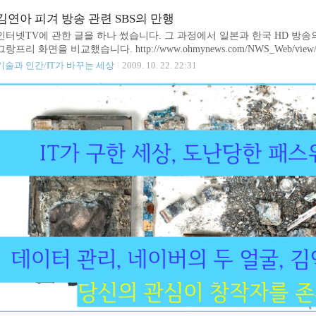
송과 달리 채널 제한도 없어 앞으로 수 백 개까지 방송이 늘어날 거라고 합
도 있습니다. 더구나 지금 인터넷하고 인터넷전화를 함께 묶어 신청하면 
김연아 피겨 방송 관련 SBS의 만행
아 보니까 이달 말까지 30만원 현금 지급에 6개월 공짜 행사하는..
인터넷TV에 관한 글을 하나 썼습니다. 그 과정에서 일본과 한국 HD 방송의
그랑프리 화면을 비교했습니다. http://www.ohmynews.com/NWS_Web/view/at
&PAGE_CD= 일본 위성방송 캡쳐 화면: 25Mbps 의 대역폭을 자랑하는 
기술과 인간/IT가 바꾸는 세상
2009. 10. 22. 22:31
니다. 깔끔한 연아양의 얼굴 모습이 인상적입니다. 이미지 출처: ac3korea의
이라 그냥 복사합니다.^^) 이에 반해 허접한 화질의 SBS 방송 화면을 비교
다. 그런데 방송국에 근무한다는 분이 댓글을 통해 놀라운 사실을 알려 주었