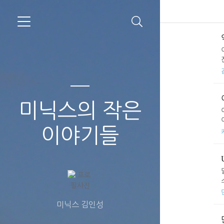
미닉스의 작은
이야기들
미닉스 김인성