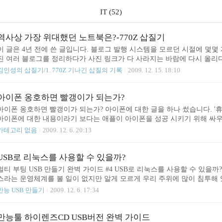
IT (52)
역사상 가장 위대했던 노트북은?-770Z 삽질기
이 글은 4년 전에 쓴 글입니다. 블로그 발행 시스템을 모르던 시절에 몇몇
진 여러 블로그를 정리하다가 사진 링크가 다 사라지는 바람에 다시 올리
다. 읽으신 적이 있으신 분들은 재활용에 욕심을 내는 저를 용서하시고 
김인성의 삽질기/1. 770Z 기나긴 삽질의 기록
2009. 12. 15. 18:10
직도 읽지 못한 분들이 많습니다. 그 분들에게 글을 보이고 싶습니다. 성의
지 못하는 바람에 전파되지 못하고 그냥 묻히는 것이 안타깝기도 하구요. 꼭
쓰면서 해를 넘기지 않기 위해서 애쓰던 기억도 납니다. 세상에는 천사들이
아이폰 옹호하면 빨갱이가 되는가?
게 다시 먼지를 털어 내다보니 사 년 전, 그때의 열정이 다시 살아..
아이폰 옹호하면 빨갱이가 되는가? 아이폰에 대한 글을 하나 썼습니다. '휴
아이폰에 대한 내용이라기 보다는 애플이 아이폰을 성공 시키기 위해 싸우
용입니다. 기존 관행에 굴복하여 신념을 굽히지 말고 자신이 잘하는 분
카테고리 없음
2009. 12. 6. 20:13
고통스러운 자기 수련의 과정을 빼먹지 말아야 하는 것은 당연한 일이지요.
경직된 사고 구조를 느낄 수 있었습니다. 애국심, 국산품 애용, 우리 기업 
도 외국에 나갔을 때 우리나라 기업 로고를 보고 감동한 적도 많았습니다.
USB로 리눅스를 사용할 수 있을까?
멀티 부팅 USB 만들기 완벽 가이드 #4 USB로 리눅스를 사용할 수 있을까
스라는 운영체계를 볼 일이 없지만 알게 모르게 우리 주위에 많이 침투해 
는 대부분 리눅스로 운영됩니다. 큰 사이트일수록 그렇습니다. 가정이나 
만능 USB 만들기
2009. 12. 6. 17:34
터에서 쓸 수 있게 해 주는 공유기도 거의 다 리눅스로 돌아갑니다. 지금 http://192.
192.168.0.1 등등 )을 브라우저 주소창에 쳐 보세요. 아마 리눅스가 여
북들이 준비되고 있고 리눅스 네비게이션도 나옵니다. 구글은 크롬 오에
만능툴 하이렌즈CD USB버전 완벽 가이드