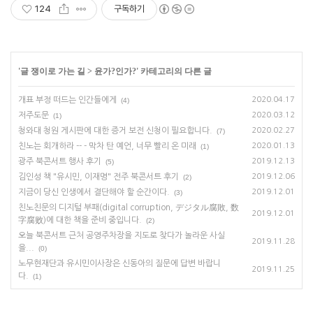
124
구독하기
'
글 쟁이로 가는 길
>
윤가?인가?
' 카테고리의 다른 글
개표 부정 떠드는 인간들에게
2020.04.17
(4)
저주도문
2020.03.12
(1)
청와대 청원 게시판에 대한 증거 보전 신청이 필요합니다.
2020.02.27
(7)
친노는 회개하라 -- - 막차 탄 예언, 너무 빨리 온 미래
2020.01.13
(1)
광주 북콘서트 행사 후기
2019.12.13
(5)
김인성 책 "유시민, 이재명" 전주 북콘서트 후기
2019.12.06
(2)
지금이 당신 인생에서 결단해야 할 순간이다.
2019.12.01
(3)
친노친문의 디지털 부패(digital corruption, デジタル腐敗, 数
2019.12.01
字腐败)에 대한 책을 준비 중입니다.
(2)
오늘 북콘서트 근처 공영주차장을 지도로 찾다가 놀라운 사실
2019.11.28
을...
(0)
노무현재단과 유시민이사장은 신동아의 질문에 답변 바랍니
2019.11.25
다.
(1)