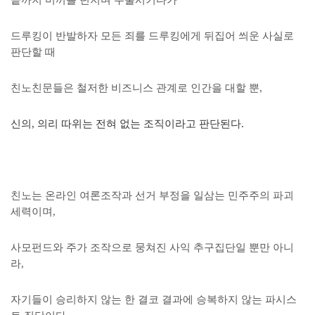
끝까지 미끼를 던지며 수술시키다가
드루킹이 반발하자 모든 죄를 드루킹에게 뒤집어 씌운 사실로
판단할 때
친노친문들은
철저한 비즈니스 관계로 인간을 대할 뿐,
신의, 의리 따위는 전혀 없는 조직이라고 판단된다.
친노는 온라인 여론조작과 선거 부정을 일삼는 민주주의 파괴
세력이며,
사모펀드와 주가 조작으로 뭉쳐진 사익 추구집단일 뿐만 아니
라,
자기들이 승리하지 않는 한 결코 결과에 승복하지 않는 파시스