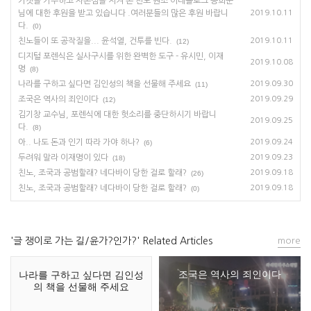
거짓을 거부하고 자존심을 지켜 온 친노 원조 이데올로그 공희준
님에 대한 후원을 받고 있습니다 .여러분들의 많은 후원 바랍니
2019.10.11
다.
(0)
친노들이 또 공작질을... 윤석열, 건투를 빈다.
2019.10.11
(12)
디지털 포렌식은 실사구시를 위한 완벽한 도구 - 유시민, 이재
2019.10.08
명
(8)
나라를 구하고 싶다면 김인성의 책을 선물해 주세요
2019.09.30
(11)
조국은 역사의 죄인이다
2019.09.29
(12)
김기창 교수님, 포렌식에 대한 헛소리를 중단하시기 바랍니
2019.09.25
다.
(8)
아.. 나도 돈과 인기 따라 가야 하나?
2019.09.24
(6)
두려워 말라 이재명이 있다
2019.09.23
(18)
친노, 조국과 공범할래? 네다바이 당한 걸로 할래?
2019.09.18
(26)
친노, 조국과 공범할래? 네다바이 당한 걸로 할래?
2019.09.18
(0)
'글 쟁이로 가는 길/윤가?인가?' Related Articles
more
조국은 역사의 죄인이다
나라를 구하고 싶다면 김인성
의 책을 선물해 주세요