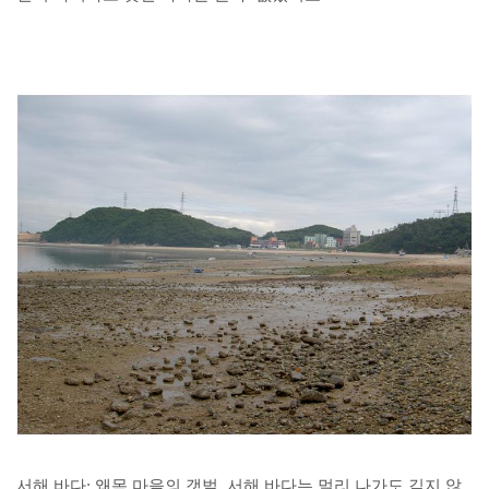
서해 바다: 왜목 마을의 갯벌. 서해 바다는 멀리 나가도 깊지 않