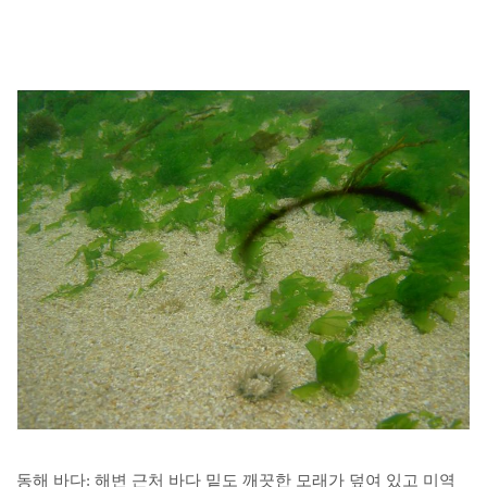
동해 바다: 해변 근처 바다 밑도 깨끗한 모래가 덮여 있고 미역