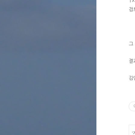
1
검
그
결
김
'