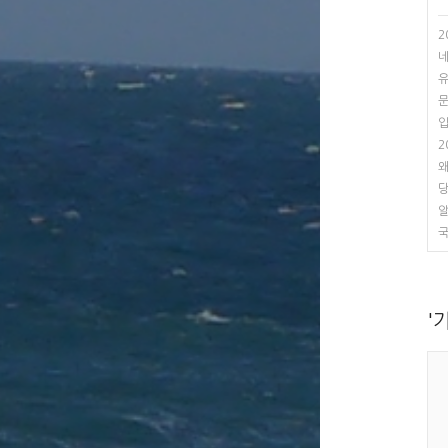
2
네
유
문
입
2
왜
당
알
국
'