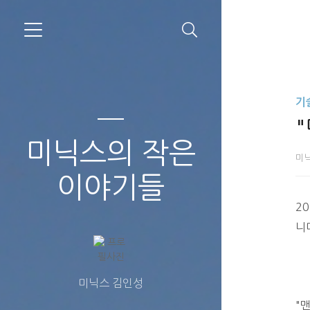
기
미닉스의 작은
미
이야기들
2
니
미닉스 김인성
"