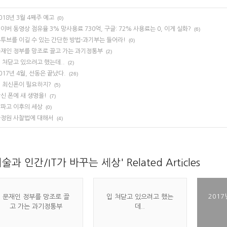
018년 3월 4째주 예고
(0)
이버 동영상 점유율 3% 망사용료 730억, 구글: 72% 사용료는 0, 이게 실화?
(6)
투브를 이길 수 있는 간단한 방법-과기부는 들어라!
(0)
재인 정부를 망조로 끌고 가는 과기정통부
(2)
 쳐닫고 있으려고 했는데..
(2)
017년 4월, 선동은 끝났다.
(26)
 최신폰이 필요하지?
(5)
신 폰에 새 생명을!
(7)
파고 이후의 세상
(0)
정원 사찰법에 대해서
(4)
기술과 인간/IT가 바꾸는 세상' Related Articles
2017
문재인 정부를 망조로 끌
입 쳐닫고 있으려고 했는
고 가는 과기정통부
데..