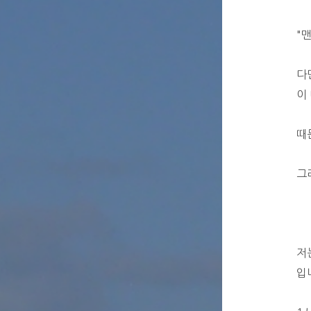
"
다
이
때
그
저
입