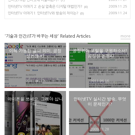
인터넷TV는 인터넷에 어울리는가?
(7)
인터넷TV 이야기 2: 손실 압축은 디지털 마법인가?
2009.11.25
(4)
인터넷TV 이야기1: 인터넷TV와 방송의 차이는?
2009.11.24
(0)
'기술과 인간/IT가 바꾸는 세상' Related Articles
more
이해 가능한 글의 의미, 공정
공정위여 포털을 구원하소서!
성논쟁 #3
: 공정성 논쟁#2
2011.06.17
2011.06.16
아이폰을 쓰세요, 그래야 삽니
인터넷TV 실시간 방송, 무엇
다.
이 문제인가?
2010.08.18
2009.11.28