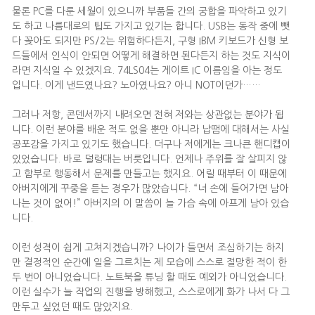
물론 PC를 다룬 세월이 있으니까 부품들 간의 궁합을 파악하고 있기
도 하고 나름대로의 팁도 가지고 있기는 합니다. USB는 동작 중에 뺏
다 꽂아도 되지만 PS/2는 위험하다든지, 구형 IBM 키보드가 신형 보
드들에서 인식이 안되면 어떻게 해결하면 된다든지 하는 것도 지식이
라면 지식일 수 있겠지요. 74LS04는 게이트 IC 이름임을 아는 정도
입니다. 이게 낸드였나요? 노아였나요? 아니 NOT이던가……
그러나 저항, 콘덴서까지 내려오면 전혀 저와는 상관없는 분야가 됩
니다. 이런 분야를 배운 적도 없을 뿐만 아니라 납땜에 대해서는 사실
공포감을 가지고 있기도 했습니다. 더구나 저에게는 크나큰 핸디캡이
있었습니다. 바로 덜렁대는 버릇입니다. 언제나 주위를 잘 살피지 않
고 함부로 행동해서 문제를 만들고는 했지요. 어릴 때부터 이 때문에
아버지에게 꾸중을 듣는 경우가 많았습니다. “너 손에 들어가면 남아
나는 것이 없어!” 아버지의 이 말씀이 늘 가슴 속에 아프게 남아 있습
니다.
이런 성격이 쉽게 고쳐지겠습니까? 나이가 들면서 조심하기는 하지
만 결정적인 순간에 일을 그르치는 제 모습에 스스로 절망한 적이 한
두 번이 아니었습니다. 노트북을 튜닝 할 때도 예외가 아니었습니다.
이런 실수가 늘 작업의 진행을 방해했고, 스스로에게 화가 나서 다 그
만두고 싶었던 때도 많았지요.