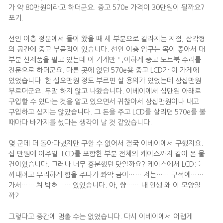
가 약 80만원이라고 하더군요. 중고 570e 가격이 30만원이 될까요?
포기.
선인 이층 정문에서 들어 왔을 때 세 부분으로 갈라지는 지점, 삼각형
의 공간에 중고 부품점이 있습니다. 선인 이층 입구는 목이 좋아서 대
부분 신제품을 팔고 있는데 이 가게만 특이하게 중고 노트북 수리를
전문으로 하더군요. 다른 곳에 없던 570e용 중고 LCD가 이 가게에
있었습니다. 한 십오만원 정도 부르면 살 용의가 있었는데 삼십만원
부르더군요. 두말 하지 않고 나왔습니다. 이베이에서 십만원 아래로
구입할 수 있다는 것을 알고 있으면서 귀찮아서 삼십만원이나 내고
구입하고 싶지는 않았습니다. 그 돈을 주고 LCD를 살리면 570e를 볼
때마다 바가지를 썼다는 생각이 날 것 같았습니다.
몇 군데 더 돌아다녔지만 구할 수 없어서 결국 이베이에서 구했지요.
십 만원에 이주일. LCD를 포함한 부분 전체의 케이스까지 같이 온 물
건이었습니다. 그러나 너무 흥분했던 탓일까요? 케이스에서 LCD를
꺼내려고 무리하게 힘을 주다가 쫘악 금이…… 저는…… 구석에……
가서…… 쳐 박혀…… 있었습니다. 아, 썅…… 내 인생 왜 이 모양일
까?
그렇다고 중간에 멈출 수는 없었습니다. 다시 이베이에서 어렵게