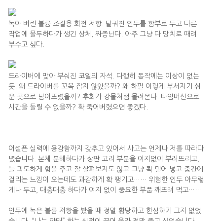
녹아 버린 볼륨 조절용 회전 저항. 달궈진 인두를 함부로 두고 다른
작업에 몰두하다가 생긴 상처, 짜증난다. 아주 그냥 다 망치로 때려
부수고 싶다.
드라이버에 맞아 부숴진 코일의 자석. 다행히 동작에는 이상이 없는
듯. 왜 드라이버를 꼬옥 잡지 않았을까? 왜 하필 이렇게 부서지기 쉬
운 곳으로 넘어뜨렸을까? 후회가 강물처럼 몰려온다. 타임머신으로
시간을 돌릴 수 없을까? 확 죽어버렸으면 좋겠다.
어설픈 실력에 용감함까지 갖추고 있어서 사고는 언제나 저를 따라다
녔습니다. 본체 분해하다가 상판 고리 부분을 여지없이 부러뜨리고,
늘 과도하게 힘을 주고 잘 살펴보지도 않고 그냥 콱 밀어 넣고 중간에
걸리는 느낌이 오는데도 과감하게 확 땡기고…… 위험한 인두 아무렇
게나 두고, 대충대충 하다가 여지 없이 중요한 부품 깨뜨려 먹고……
인두에 녹은 볼륨 저항을 봤을 때 정말 황당하고 한심하기 그지 없었