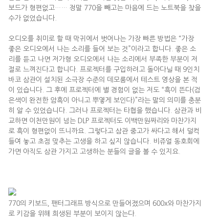
보드가 형편없고…… 정말 770을 빼고는 마음에 드는 노트북을 찾을
수가 없었습니다.
오디오를 취미로 할 때 막귀에서 벗어나는 가장 빠른 방법은 “가장
좋은 오디오에서 나는 소리를 들어 보는 것”이라고 합니다. 좋은 소
리를 듣고 나면 저가형 오디오에서 나는 소리에서 부족한 부분이 저
절로 느껴진다고 합니다. 프로젝터를 구입하려고 돌아다닐 때 9인치
바코 삼관이 설치된 소극장 수준의 데모룸에서 테스트 영상을 본 적
이 있습니다. 그 후에 프로젝터에 별 경험이 없는 저도 “흑이 뜬다(검
은색이 완전한 암흑이 아니고 뿌옇게 보인다)”라는 말의 의미를 충분
히 알 수 있었습니다. 그러나 프로젝터는 타협을 했습니다. 삼관과 비
교하면 이천만원이 넘는 DLP 프로젝터도 이백만원짜리와 마찬가지
로 흑이 형편없이 뜨니까요. 그렇다고 삼관 중고가 싸다고 해서 덜컥
들여 놓고 초점 맞추는 고생을 하고 싶지 않습니다. 비쥬얼 동호회에
가면 아직도 삼관 가지고 고생하는 분들의 글을 볼 수 있지요.
770의 키보드, 팬터그래프 방식으로 만들어졌으며 600x와 마찬가지
로 키감을 위해 희생된 부분이 보이지 않는다.