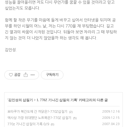
성능을 끌어올리면 저도 다시 무언가를 꿈꿀 수 있을 것이라고 믿고
싶었는지도 모릅니다.
함께 할 작은 무기를 마음에 들게 바꾸고 싶어서 인터넷을 뒤지며 공
부를 하던 시월의 어느 날, 저는 다시 770을 재 부팅했습니다. 길고
긴 열과의 싸움이 시작된 것입니다. 뒤돌아 보면 차라리 그 때 부팅하
지 않는 것이 더 나았지 않았을까 하는 생각도 해 봅니다.
김인성.
공감
구독하기
'
김인성의 삽질기
>
1. 770Z 기나긴 삽질의 기록
' 카테고리의 다른 글
오타쿠가 북간도에 간 까닭은?-770Z삽질기
2009.12.16
(2)
역사상 가장 위대했던 노트북은?-770Z 삽질기
2009.12.15
(5)
770z 기나긴 삽질의 기록 0/9
2007.04.23
(0)