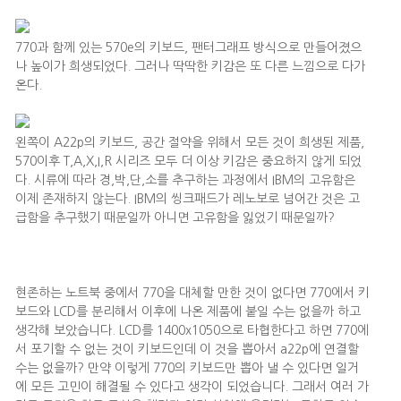
770과 함께 있는 570e의 키보드, 팬터그래프 방식으로 만들어졌으
나 높이가 희생되었다. 그러나 딱딱한 키감은 또 다른 느낌으로 다가
온다.
왼쪽이 A22p의 키보드, 공간 절약을 위해서 모든 것이 희생된 제품,
570이후 T,A,X,I,R 시리즈 모두 더 이상 키감은 중요하지 않게 되었
다. 시류에 따라 경,박,단,소를 추구하는 과정에서 IBM의 고유함은
이제 존재하지 않는다. IBM의 씽크패드가 레노보로 넘어간 것은 고
급함을 추구했기 때문일까 아니면 고유함을 잃었기 때문일까?
현존하는 노트북 중에서 770을 대체할 만한 것이 없다면 770에서 키
보드와 LCD를 분리해서 이후에 나온 제품에 붙일 수는 없을까 하고
생각해 보았습니다. LCD를 1400x1050으로 타협한다고 하면 770에
서 포기할 수 없는 것이 키보드인데 이 것을 뽑아서 a22p에 연결할
수는 없을까? 만약 이렇게 770의 키보드만 뽑아 낼 수 있다면 일거
에 모든 고민이 해결될 수 있다고 생각이 되었습니다. 그래서 여러 가