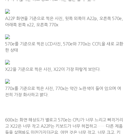
A22P 화면을 기준으로 찍은 사진, 윗쪽 외쪽이 A22p, 오른쪽 570e,
아래쪽 왼쪽 x22, 오른쪽 770x
570e를 기준으로 찍은 LCD사진, 570e와 770x는 CCFL을 새로 교환
한 상태
X22을 기준으로 찍은 사진, X22이 가장 파랗게 보인다.
770x를 기준으로 찍은 사진, 770x는 약간 노란색이 들어 있으며 여
전히 가장 화사하고 밝다.
600x는 화면 해상도가 별로고 570e는 CPU가 너무 느리고 삐걱거리
고 X22은 너무 작고 A22P는 키보드가 너무 허접하고…… 다른 제품
들을 살펴봐도 마찬가지더군요. 어떤 것은 너무 작고, 너무 크고, 키