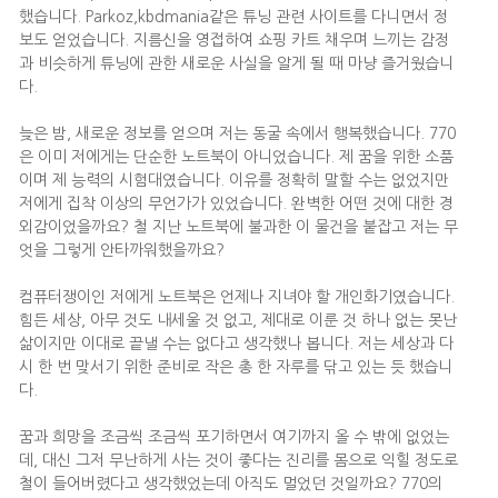
했습니다. Parkoz,kbdmania같은 튜닝 관련 사이트를 다니면서 정
보도 얻었습니다. 지름신을 영접하여 쇼핑 카트 채우며 느끼는 감정
과 비슷하게 튜닝에 관한 새로운 사실을 알게 될 때 마냥 즐거웠습니
다.
늦은 밤, 새로운 정보를 얻으며 저는 동굴 속에서 행복했습니다. 770
은 이미 저에게는 단순한 노트북이 아니었습니다. 제 꿈을 위한 소품
이며 제 능력의 시험대였습니다. 이유를 정확히 말할 수는 없었지만
저에게 집착 이상의 무언가가 있었습니다. 완벽한 어떤 것에 대한 경
외감이었을까요? 철 지난 노트북에 불과한 이 물건을 붙잡고 저는 무
엇을 그렇게 안타까워했을까요?
컴퓨터쟁이인 저에게 노트북은 언제나 지녀야 할 개인화기였습니다.
힘든 세상, 아무 것도 내세울 것 없고, 제대로 이룬 것 하나 없는 못난
삶이지만 이대로 끝낼 수는 없다고 생각했나 봅니다. 저는 세상과 다
시 한 번 맞서기 위한 준비로 작은 총 한 자루를 닦고 있는 듯 했습니
다.
꿈과 희망을 조금씩 조금씩 포기하면서 여기까지 올 수 밖에 없었는
데, 대신 그저 무난하게 사는 것이 좋다는 진리를 몸으로 익힐 정도로
철이 들어버렸다고 생각했었는데 아직도 멀었던 것일까요? 770의