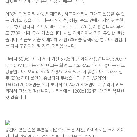
CPU로 바꾸어도 열 문제가 없기 때문이지요.
이렇게 되면 미리 사놓은 메모리, 하드디스크를 그대로 활용할 수 있
는 장점도 있습니다. 더구나 안정성, 성능, 속도 면에서 거의 완벽한
노트북이 됩니다. 속도도 빠르고 키보드도 770 못지 않습니다. 무게
도 770에 비해 무척 가볍습니다. 사실 이베이에서 거의 구입할 뻔했
습니다. 지금도 가끔 이베이에 가면 600x를 검색하곤 합니다. 언젠가
는 하나 구입하게 될 지도 모르겠습니다.
그러나 600x는 이미 제가 가진 570e와 큰 차이가 없습니다. 570e가
P3-500MHz라는 점만 빼고는 화면 크기도 같고 키감이 좋다는 점도
공통입니다. 오히려 570e가 얇고 가벼워서 더 좋습니다. 그래서 선
뜻 600x 경매 물건에 응찰하지 못했습니다. 아마 A22P의
1600x1200 화면을 쓰다 보니까 1024x768 화면이 너무 작다고 느
껴져서 그런 것 같습니다. 노트북에는 1280x1024가 참으로 적절한
것 같습니다.
중간에 있는 검은 부분을 기준으로 찍은 사진, 카메라로는 크게 차이
가 나지 않지만 어느 정도 서로 다른 점은 알 수 있다.