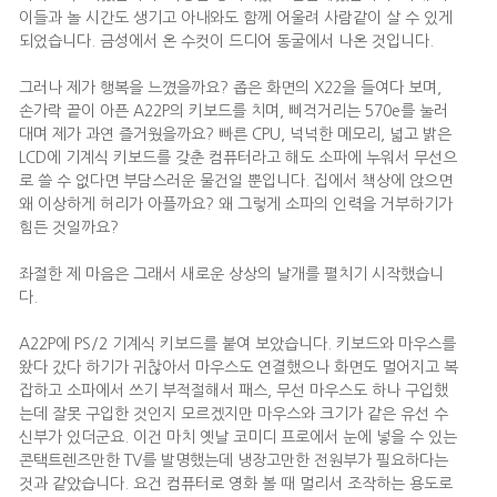
이들과 놀 시간도 생기고 아내와도 함께 어울려 사람같이 살 수 있게
되었습니다. 금성에서 온 수컷이 드디어 동굴에서 나온 것입니다.
그러나 제가 행복을 느꼈을까요? 좁은 화면의 X22을 들여다 보며,
손가락 끝이 아픈 A22P의 키보드를 치며, 삐걱거리는 570e를 눌러
대며 제가 과연 즐거웠을까요? 빠른 CPU, 넉넉한 메모리, 넓고 밝은
LCD에 기계식 키보드를 갖춘 컴퓨터라고 해도 소파에 누워서 무선으
로 쓸 수 없다면 부담스러운 물건일 뿐입니다. 집에서 책상에 앉으면
왜 이상하게 허리가 아플까요? 왜 그렇게 소파의 인력을 거부하기가
힘든 것일까요?
좌절한 제 마음은 그래서 새로운 상상의 날개를 펼치기 시작했습니
다.
A22P에 PS/2 기계식 키보드를 붙여 보았습니다. 키보드와 마우스를
왔다 갔다 하기가 귀찮아서 마우스도 연결했으나 화면도 멀어지고 복
잡하고 소파에서 쓰기 부적절해서 패스, 무선 마우스도 하나 구입했
는데 잘못 구입한 것인지 모르겠지만 마우스와 크기가 같은 유선 수
신부가 있더군요. 이건 마치 옛날 코미디 프로에서 눈에 넣을 수 있는
콘택트렌즈만한 TV를 발명했는데 냉장고만한 전원부가 필요하다는
것과 같았습니다. 요건 컴퓨터로 영화 볼 때 멀리서 조작하는 용도로