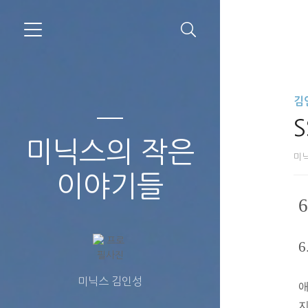
김
S
미닉스의 작은
미
이야기들
6
미닉스 김인성
애
지