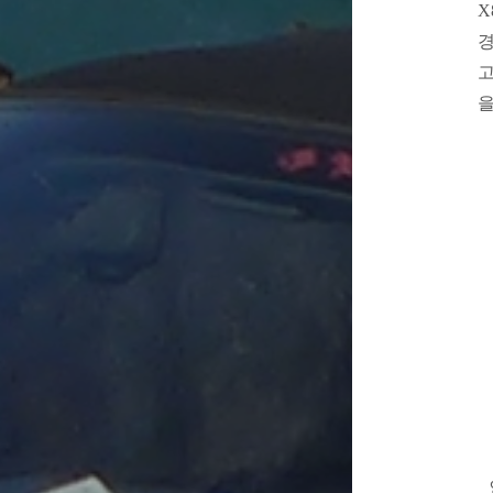
X
경
고
을