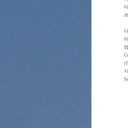
미
르
다
이
컴
C
(
시
S