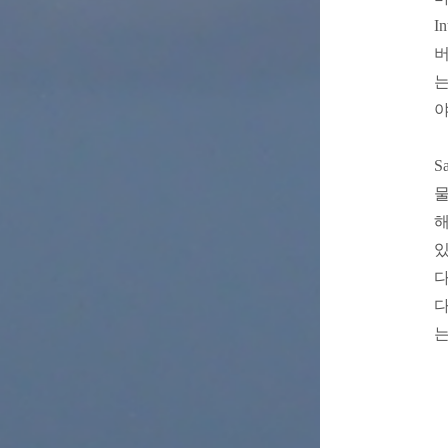
I
버
는
야
S
물
해
있
다
다
는