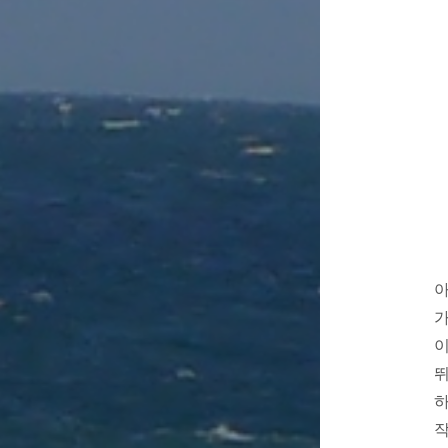
아
가
이
뛰
하
작