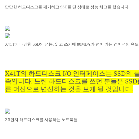
답답한 하드디스크를 제거하고
SSD
를 단 상태로 성능 체크를 했습니다
.
X41T
에 내장한
SSD
의 성능
:
읽고 쓰기에
80MB/s
가 넘어 가는 경이적인 속
X41T
의 하드디스크
I/O
인터페이스는
SSD
의 
속입니다
.
느린 하드디스크를 쓰던 분들은
SSD
른 머신으로 변신하는 것을 보게 될 것입니다
.
2.5
인치 하드디스크를 사용하는 노트북들