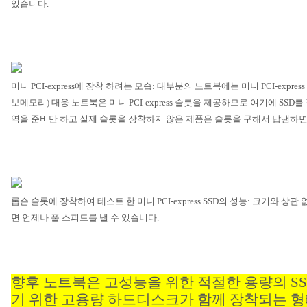
있습니다
.
미니
PCI-express
에 장착 하려는 모습
:
대부분의 노트북에는 미니
PCI-express
보메모리
)
대응 노트북은 미니
PCI-express
슬롯을 제공하므로 여기에
SSD
를
역을 준비만 하고 실제 슬롯을 장착하지 않은 제품은 슬롯을 구해서 납땜하면
롭슨 슬롯에 장착하여 테스트 한 미니
PCI-express SSD
의 성능
:
크기와 상관 
면 언제나 풀 스피드를 낼 수 있습니다
.
향후 노트북은 고성능을 위한 적절한 용량의
S
기 위한 고용량 하드디스크가 함께 장착되는 