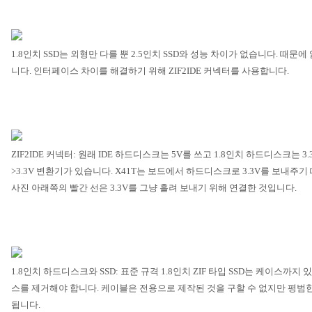
1.8
인치
SSD
는 외형만 다를 뿐
2.5
인치
SSD
와 성능 차이가 없습니다
.
때문에 
니다
.
인터페이스 차이를 해결하기 위해
ZIF2IDE
커넥터를 사용합니다
.
ZIF2IDE
커넥터
:
원래
IDE
하드디스크는
5V
를 쓰고
1.8
인치 하드디스크는
3.
>3.3V
변환기가 있습니다
. X41T
는 보드에서 하드디스크로
3.3V
를 보내주기 
사진 아래쪽의 빨간 선은
3.3V
를 그냥 흘려 보내기 위해 연결한 것입니다
.
1.8
인치 하드디스크와
SSD:
표준 규격
1.8
인치
ZIF
타입
SSD
는 케이스까지 있
스를 제거해야 합니다
.
케이블은 전용으로 제작된 것을 구할 수 없지만 평범
됩니다
.