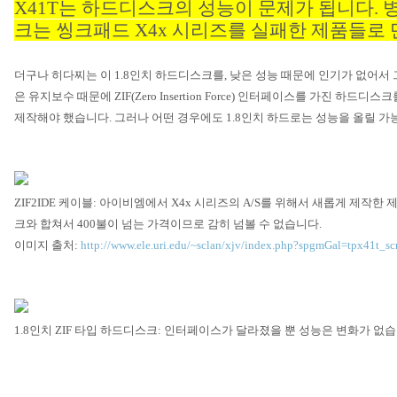
X41T
는 하드디스크의 성능이 문제가 됩니다
.
크는 씽크패드
X4x
시리즈를 실패한 제품들로
더구나 히다찌는 이
1.8
인치 하드디스크를
,
낮은 성능 때문에 인기가 없어서
은 유지보수 때문에
ZIF(Zero Insertion Force)
인터페이스를 가진 하드디스크
제작해야 했습니다
.
그러나 어떤 경우에도
1.8
인치 하드로는 성능을 올릴 가
ZIF2IDE
케이블
:
아이비엠에서
X4x
시리즈의
A/S
를 위해서 새롭게 제작한 
크와 합쳐서
400
불이 넘는 가격이므로 감히 넘볼 수 없습니다
.
이미지 출처
:
http://www.ele.uri.edu/~sclan/xjv/index.php?spgmGal=tpx41t_sc
1.8
인치
ZIF
타입 하드디스크
:
인터페이스가 달라졌을 뿐 성능은 변화가 없