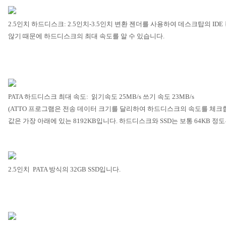
2.5
인치 하드디스크
: 2.5
인치
-3.5
인치 변환 젠더를 사용하여 데스크탑의
IDE
않기 때문에 하드디스크의 최대 속도를 알 수 있습니다
.
PATA
하드디스크 최대 속도
:
읽기속도
25MB/s
쓰기 속도
23MB/s
(ATTO
프로그램은 전송 데이터 크기를 달리하여 하드디스크의 속도를 체크
값은 가장 아래에 있는
8192KB
입니다
.
하드디스크와
SSD
는 보통
64KB
정도
2.5
인치
PATA
방식의
32GB SSD
입니다
.