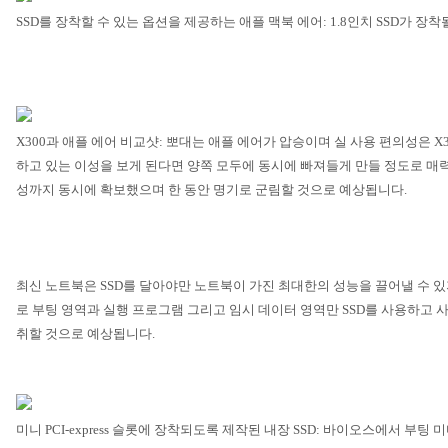
SSD
를 장착할 수 있는 옵션을 제공하는 애플 맥북 에어
: 1.8
인치
SSD
가 장착
X300
과 애플 에어 비교샷
:
뽀대는 애플 에어가 압승이며 실 사용 편의성은
X3
하고 있는 이성을 보게 된다면 양쪽 모두에 동시에 빠져들게 만들 정도로 
성까지 동시에 확보했으며 한 동안 명기로 군림할 것으로 예상됩니다
.
최신 노트북은
SSD
를 달아야만 노트북이 가진 최대한의 성능을 끌어낼 수 
로 부팅 영역과 실행 프로그램 그리고 임시 데이터 영역만
SSD
를 사용하고 
취할 것으로 예상됩니다
.
미니
PCI-express
슬롯에 장착되도록 제작된 내장
SSD:
바이오스에서 부팅 