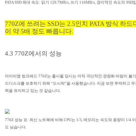
PATA SSD
최대 속도
:
읽기
129.7MB/s,
쓰기
116MB/s,
경이적인 속도의
SSD
770Z
에 쓰려는
SSD
는
2.5
인치
PATA
방식 하드
이 약
5
배 정도 빠릅니다
.
4.3 770Z
에서의 성능
아이비엠 씽크패드
770Z
는 출시될 당시는 아직 극단적인 경량화 바람이 불
드디스크를 보호하기 위해
“
도시락
”
을 사용했습니다
.
지금 보면 투박하고 무
력을 유지하고 있는 것 같습니다
.
770Z
성능 표
:
최신 노트북에 비해
CPU
는
1/3,
메모리는 속도와 용량이
1/4
이
도 낮습니다
.