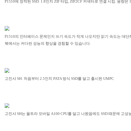
P1510
에 장착된
SSD: 1.8
인치
ZIF
타입
, ZIF2CF
커넥터로 연결 시킴
.
용량은
1
P1510
의 인터페이스 문제인지 쓰기 속도가 작게 나오지만 읽기 속도는 대단
북에서는 커다란 성능의 향상을 경험할 수 있습니다
.
고진샤
SH:
처음부터
2.5
인치
PATA
방식
SSD
를 달고 출시된
UMPC
고진샤
SH
는 울트라 모바일
A100 CPU
를 달고 나왔음에도
SSD
때문에 고성능