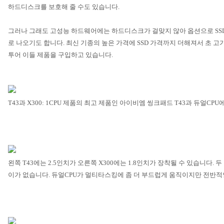
하드디스크를 보호해 줄 수도 있습니다
.
그러나 그래도 고성능 하드웨어에는 하드디스크가 걸맞지 않아 옵션으로
SS
로 나오기도 합니다
.
최신 기종의 높은 가격에
SSD
가격까지 더해져서 초 고
투어 이들 제품을 구입하고 있습니다
.
T43
과
X300: 1CPU
제품의 최고 제품인 아이비엠 씽크패드
T43
과 듀얼
CPU
왼쪽
T43
에는
2.5
인치가 오른쪽
X300
에는
1.8
인치가 장착될 수 있습니다
.
두
이가 없습니다
.
듀얼
CPU
가 멀티타스킹에 좀 더 부드럽게 움직이지만 전반적