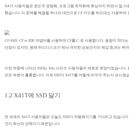
X41T
사용자들은 윈도우 경량화
,
프로그램 최적화에 튜닝까지 하면서 잘 사
했습니다
.
이 문제를 해결할 하나의 대안으로
CF
카드를 하드대신 사용하여 
CF-SSD: CF to IDE
어댑터를 사용하여
CF
를
C:
로 사용합니다
.
용량이 작다는
단점이 있지만
,
원래 하드디스크가 워낙 극악한 성능인지라 체감 효과는 뛰
이런 와중에 나타난
SSD
는
X4x
시리즈 사용자들의 새로운 희망이었습니다
.
모든 부분이 훌륭합니다
.
이제
SSD
가
X41T
를 어떻게 바꾸어 주는지 보시겠
1.2 X41T
에
SSD
달기
전 세계의
X41T
사용자들은 오늘도
SSD
가 저렴해지기를 기다리고 있습니다
것이 최선의 선택이기 때문입니다
.