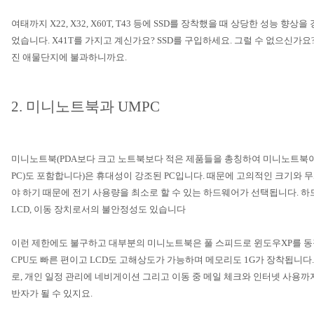
여태까지
X22, X32, X60T, T43
등에
SSD
를 장착했을 때 상당한 성능 향상을
었습니다
. X41T
를 가지고 계신가요
? SSD
를 구입하세요
.
그럴 수 없으신가요
진 애물단지에 불과하니까요
.
2.
미니노트북과
UMPC
미니노트북
(PDA
보다 크고 노트북보다 적은 제품들을 총칭하여 미니노트북
PC)
도 포함합니다
)
은 휴대성이 강조된
PC
입니다
.
때문에 고의적인 크기와 무
야 하기 때문에 전기 사용량을 최소로 할 수 있는 하드웨어가 선택됩니다
.
하
LCD,
이동 장치로서의 불안정성도 있습니다
이런 제한에도 불구하고 대부분의 미니노트북은 풀 스피드로 윈도우
XP
를 
CPU
도 빠른 편이고
LCD
도 고해상도가 가능하며 메모리도
1G
가 장착됩니다
로, 개인 일정 관리에 네비게이션 그리고 이동 중 메일 체크와 인터넷 사용까
반자가 될 수 있지요
.