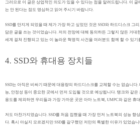
그러므로 이 글은 상업적인 의도가 있을 수 있다는 점을 알려드립니다
.
이 글
는 안 된다는 점도 명심하고 읽어 주시기 바랍니다
.
SSD
를 만지게 되었을 때 제가 가장 하고 싶었던 것은
SSD
와 하드디스크 그리
담은 글을 쓰는 것이었습니다
.
저의 전망에 대해 동의하든 그렇지 않든 거대
세계 걸쳐 진행되고 있는 이 놀라운 혁명적 사건을 여러분도 함께 할 수 있
4. SSD
와 휴대용 장치들
SSD
는 아직은 비싸기 때문에 대용량의 하드디스크를 교체할 수는 없습니다
.
능
,
안정성 등이 중요한 곳에서 먼저 도입될 것으로 예상됩니다
.
탱크와 같은
용도를 제외하면 우리들과 가장 가까운 곳은 아마 노트북
, UMPC
와 같은 휴
저도 마찬가지였습니다
. SSD
를 처음 접했을 때 가장 먼저 노트북의 성능 향
다
.
혹시 아실지 모르겠지만
SSD
를 갈구했던 저만의 특별한 이유가 있었습