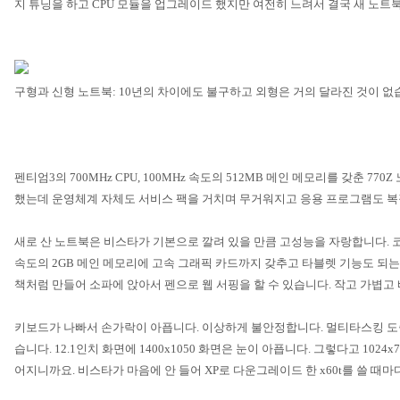
지 튜닝을 하고
CPU
모듈을 업그레이드 했지만 여전히 느려서 결국 새 노트
구형과 신형 노트북
: 10
년의 차이에도 불구하고 외형은 거의 달라진 것이 없
펜티엄
3
의
700MHz CPU, 100MHz
속도의
512MB
메인 메모리를 갖춘
770Z
했는데 운영체계 자체도 서비스 팩을 거치며 무거워지고 응용 프로그램도 
새로 산 노트북은 비스타가 기본으로 깔려 있을 만큼 고성능을 자랑합니다
.
속도의
2GB
메인 메모리에 고속 그래픽 카드까지 갖추고 타블렛 기능도 되는
책처럼 만들어 소파에 앉아서 펜으로 웹 서핑을 할 수 있습니다
.
작고 가볍고
키보드가 나빠서 손가락이 아픕니다
.
이상하게 불안정합니다
.
멀티타스킹 도
습니다
. 12.1
인치 화면에
1400x1050
화면은 눈이 아픕니다
.
그렇다고
1024x
어지니까요
.
비스타가 마음에 안 들어
XP
로 다운그레이드 한
x60t
를 쓸 때마