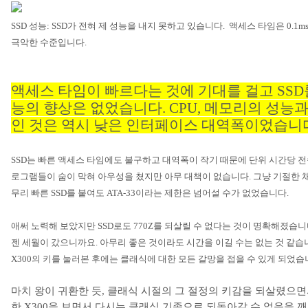
SSD
성능
: SSD
가 전혀 제 성능을 내지 못하고 있습니다
.
액세스 타임은
0.1m
극악한 수준입니다
.
액세스 타임이 빠르다는 것에 기대를 걸고
SSD
능의 향상은 없었습니다
. CPU,
메모리의 성능과
인 것은 역시 낮은 인터페이스 대역폭이었습니
SSD
는 빠른 액세스 타임에도 불구하고 대역폭이 작기 때문에 단위 시간당 
로그램들이 숨이 막혀 아우성을 쳤지만 아무 대책이 없습니다
.
그냥 기절한 
무리 빠른
SSD
를 붙여도
ATA-33
이라는 제한은 넘어설 수가 없었습니다
.
애써 노력해 보았지만
SSD
로도
770Z
를 되살릴 수 없다는 것이 명확해졌습
젠 세월이 갔으니까요
.
아무리 좋은 것이라도 시간을 이길 수는 없는 것 같습
X300
의 키를 눌러본 후에는 클래식에 대한 모든 갈망을 접을 수 있게 되었
마치 왕이 귀환한 듯
,
클래식 시절의 그 절정의 키감을 되살렸으면
한
X300
을 보면서 다시는 클래식 기종으로 되돌아갈 수 없음을 