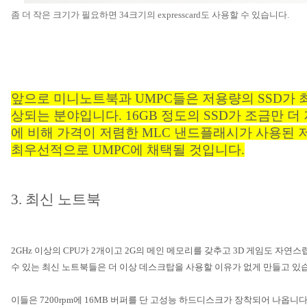
좀 더 작은 크기가 필요하면
34
크기의
expresscard
도 사용할 수 있습니다
.
앞으로 미니노트북과
UMPC
들은 저용량의
SSD
가 
상되는 분야입니다
. 16GB
정도의
SSD
가 조금만 더
에 비해 가격이 저렴한
MLC
낸드플래시가 사용된 
최우선적으로
UMPC
에 채택될 것입니다
.
3.
최신 노트북
2GHz
이상의
CPU
가
2
개이고
2G
의 메인 메모리를 갖추고
3D
게임도 자연스
수 있는 최신 노트북들은 더 이상 데스크탑을 사용할 이유가 없게 만들고 있
이들은
7200rpm
에
16MB
버퍼를 단 고성능 하드디스크가 장착되어 나옵니