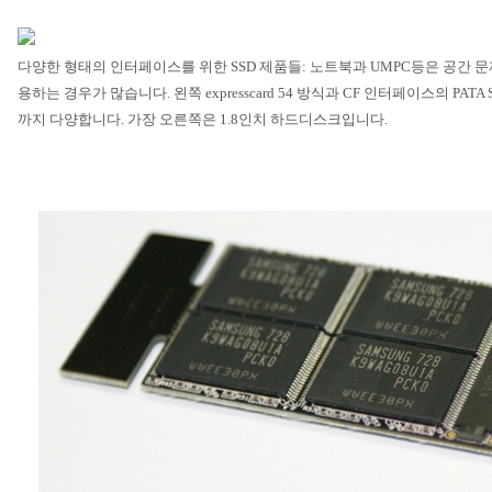
다양한 형태의 인터페이스를 위한
SSD
제품들
:
노트북과
UMPC
등은 공간 
용하는 경우가 많습니다
.
왼쪽
expresscard 54
방식과
CF
인터페이스의
PATA 
까지 다양합니다
.
가장 오른쪽은
1.8
인치 하드디스크입니다
.