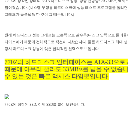
770Z
에 장착된 상태의
PATA
하드디스크 성능
:
평균 전송량
: 20.7MB/s,
액세스
떨어졌습니다
. (
시스템 부팅용 하드디스크에 성능 테스트 프로그램을 돌리면
그래프가 들쑥날쑥 한 것이 그 때문입니다
.)
원래 하드디스크 성능 그래프는 오른쪽으로 갈수록
(
디스크 안쪽으로 들어올
페이스이기 때문에 전체적으로 직선이 나왔습니다
.
물론 하드디스크 최대 성
당시 하드디스크 성능에 맞춘 합리적인 선택으로 보입니다
770Z
의 하드디스크 인터페이스는
ATA-33
으로
때문에 아무리 빨라도
33MB/s
를 넘을 수 없습
수 있는 것은 빠른 액세스 타임뿐입니다
.
770Z
에 장착된
SSD:
이제
SSD
를 붙여 보겠습니다
.