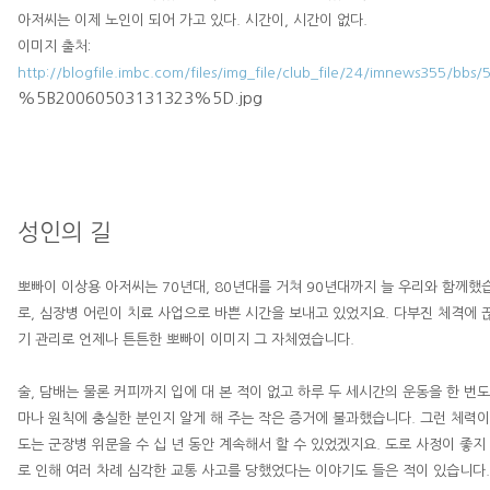
아저씨는 이제 노인이 되어 가고 있다
.
시간이
,
시간이 없다
.
이미지 출처
:
http://blogfile.imbc.com/files/img_file/club_file/24/imnews355/bb
%5B20060503131323%5D.jpg
성인의 길
뽀빠이 이상용 아저씨는
70
년대
, 80
년대를 거쳐
90
년대까지 늘 우리와 함께했
로
,
심장병 어린이 치료 사업으로 바쁜 시간을 보내고 있었지요
.
다부진 체격에 
기 관리로 언제나 튼튼한 뽀빠이 이미지 그 자체였습니다
.
술
,
담배는 물론 커피까지 입에 대 본 적이 없고 하루 두 세시간의 운동을 한 번
마나 원칙에 충실한 분인지 알게 해 주는 작은 증거에 불과했습니다
.
그런 체력이
도는 군장병 위문을 수 십 년 동안 계속해서 할 수 있었겠지요
.
도로 사정이 좋지
로 인해 여러 차례 심각한 교통 사고를 당했었다는 이야기도 들은 적이 있습니다
.