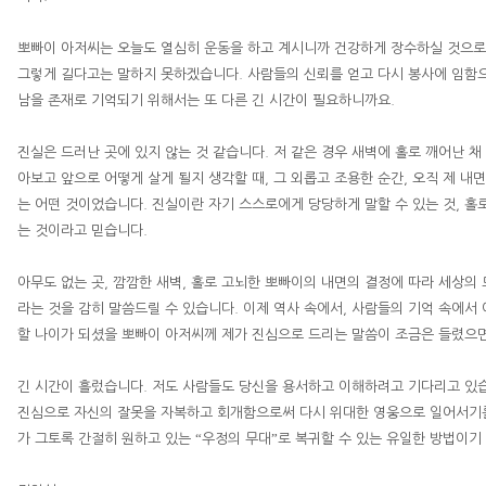
뽀빠이 아저씨는 오늘도 열심히 운동을 하고 계시니까 건강하게 장수하실 것으
그렇게 길다고는 말하지 못하겠습니다
.
사람들의 신뢰를 얻고 다시 봉사에 임함
남을 존재로 기억되기 위해서는 또 다른 긴 시간이 필요하니까요
.
진실은 드러난 곳에 있지 않는 것 같습니다
.
저 같은 경우 새벽에 홀로 깨어난 채
아보고 앞으로 어떻게 살게 될지 생각할 때
,
그 외롭고 조용한 순간
,
오직 제 내면
는 어떤 것이었습니다
.
진실이란 자기 스스로에게 당당하게 말할 수 있는 것
,
홀로
는 것이라고 믿습니다
.
아무도 없는 곳
,
깜깜한 새벽
,
홀로 고뇌한 뽀빠이의 내면의 결정에 따라 세상의 
라는 것을 감히 말씀드릴 수 있습니다
.
이제 역사 속에서
,
사람들의 기억 속에서 
할 나이가 되셨을 뽀빠이 아저씨께 제가 진심으로 드리는 말씀이 조금은 들렸으면
긴 시간이 흘렀습니다
.
저도 사람들도 당신을 용서하고 이해하려고 기다리고 있
진심으로 자신의 잘못을 자복하고 회개함으로써 다시 위대한 영웅으로 일어서기
“
”
가 그토록 간절히 원하고 있는
우정의 무대
로 복귀할 수 있는 유일한 방법이기