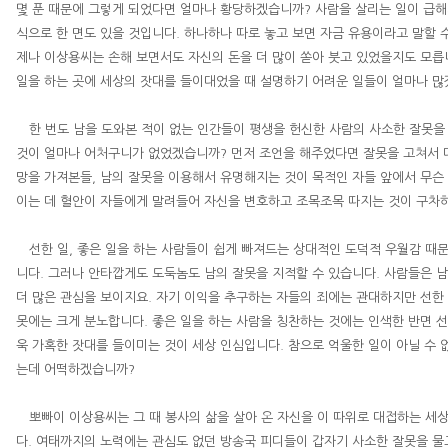
몇 푼 때문에 그렇게 되었다면 얼마나 황당하겠습니까
?
사람을 살리는 일이 급해
식으로 한 면도 있을 것입니다
.
하나하나 따로 놓고 보면 자금 유용이라고 말할 수
제나
이상용
씨는 손해 보면서도 자신의 돈을 더 많이 쏟아 붓고 있었을지도 모
일을 하는 곳에 세상의 잣대를 들이대었을 때 설명하기 어려운 일들이 얼마나 
한 번도 남을 도와본 적이 없는 인간들이 평생을 헌신한 사람의 사소한 잘못을
것이 얼마나 어처구니가 없었겠습니까
?
먼저 조언을 해주었다면 잘못을 고쳐서 
망을 가져본들
,
남의 잘못을 이용해서 유명해지는 것이 목적인 자들 앞에서 무슨
이는 데 혈안이 자들에게 말려들어 자신을 변호하고 조목조목 따지는 것이 구차
선한 일
,
좋은 일을 하는 사람들이 쉽게 빠져드는 상대적인 도덕적 우월감 때
니다
.
그러나 안타깝게도 도둑놈도 남의 잘못을 지적할 수 있습니다
.
사람들은 남
더 많은 관심을 보이지요
.
자기 이익을 추구하는 자들의 죄에는 관대하지만 선한 
못에는 크게 분노합니다
.
좋은 일을 하는 사람을 칭찬하는 것에는 인색한 반면 
욱 가혹한 잣대를 들이미는 것이 세상 인심입니다
.
참으로 억울한 일이 아닐 수 
는데 어떡하겠습니까
?
뽀빠이
이상용
씨는 그 때 봉사의 삶을 살아 온 자신을 이 따위로 대접하는 
다
.
여태까지의 노력에는 관심도 없던 방송국 피디들이 갑자기 사소한 잘못을 물