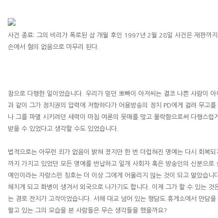
사건 종료
:
그의 비리가 폭로된 삼 개월 후인
1997
년 2
월 28
일
사건은 재판까지 
손에서 혐의 없음으로 마무리 된다
.
참으로 다행한 일이었습니다
.
우리가 믿던 뽀빠이 아저씨는 결코 나쁜 사람이 
과 같이 그가 정치권의 압력에 저항하다가 어용방송의 정치
PD
에게 걸려 무고를
나 그를 파멸 시키려던 세력이 마침 여론의 뭇매를 맞고 몰락함으로써 다행스럽
받을 수 있었다고 생각할 수도 있었습니다
.
법적으로는 아무런 죄가 없음이 밝혀 졌지만 한 번 더럽혀진 명예는 다시 회복
까지 가지고 있었던 모든 명예를 반납하고 일개 사회자 혹은 방송인의 신분으로
예인이라는 자랑스런 칭호는 더 이상 그에게 어울리지 않는 것이 되고 말았습니
헤치게 되고 화병이 생겨서 외국으로 나가기도 합니다
.
이제 그가 할 수 있는 것
는 경로 잔치가 고작이었습니다
.
서해 대교 넘어 있는 행담도 휴게소에서 만담을
팔고 있는 그의 모습을 본 사람들은 무슨 생각들을 했을까요
?