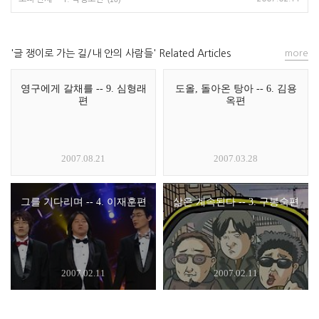
'글 쟁이로 가는 길/내 안의 사람들' Related Articles
more
영구에게 갈채를 -- 9. 심형래
도올, 돌아온 탕아 -- 6. 김용
편
옥편
2007.08.21
2007.03.28
그를 기다리며 -- 4. 이재훈편
삶은 계속된다 -- 3. 구봉숙편
2007.02.11
2007.02.11