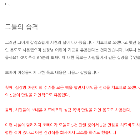
다
.
그들의 습격
그러던 그에게 갑작스럽게 시련의 날이 다가왔습니다
.
치료비로 쓰겠다고 했던 
인 용도로 사용했으며 심장병 어린이 기금을 유용했다는 것이었습니다
.
너무나 
을까요
? KBS
추적
60
분의 뽀빠이에 대한 폭로는 사람들에게 깊은 실망을 주었
뽀빠이
이상용
씨에 대한 폭로 내용은 다음과 같았습니다
.
첫째
,
심장병 어린이의 수기를 모은 책을 팔면서 이익금 전액을 치료비로 쓰겠다
억
5
천여 만원을 개인적으로 유용했다
.
둘째
,
시민들이 보내온 치료비조의 성금 육백 만원을 개인 용도로 사용했다
.
이런 사실이 알려지자 뽀빠이가 모델료
5
천 만원 중에서
3
천 만원을 치료비로 
령한 적이 있다고 어떤 건강식품 회사에서 고소를 하기도 했습니다
.