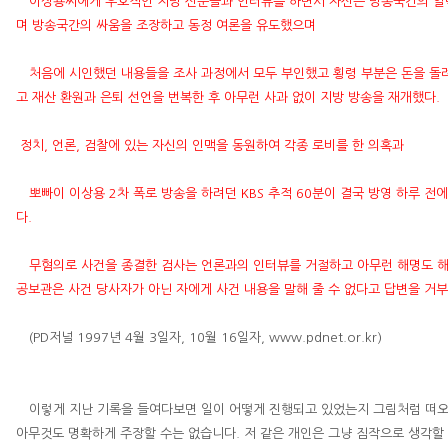
이상용
씨에게 우호적인 지방 신문들과 인터뷰를 하면서 자신은 방송국간의 알
며 방송국간의 싸움을 조장하고 동정 여론을 유도했으며
처음에 시인했던 내용들을 조사 과정에서 모두 부인했고 횡령 부분은 돈을 돌
고 재산 환원과 은퇴 선언을 번복한 후 아무런 사과 없이 지방 방송을 재개했다
.
정치
,
언론
,
검찰에 있는 자신의 인맥을 동원하여 각종 로비를 한 의혹과
뽀빠이 이상용
2
차 폭로 방송을 하려던
KBS
추적
60
분이 결국 방영 하루 전
다
.
무혐의로 사건을 종결한 검사는 언론과의 인터뷰를 거절하고 아무런 해명도 
공보관은 사건 당사자가 아닌 자에게 사건 내용을 말해 줄 수 없다고 답변을 거
(PD
저널
1997
년 4
월 3
일
자, 10
월
16
일자
, www.pdnet.or.kr)
이렇게 지난 기록을 들여다보면 일이 어떻게 진행되고 있었는지 그림처럼 떠
아무것도 명확하게 주장할 수는 없습니다
.
저 같은 개인은 그냥 짐작으로 생각할 