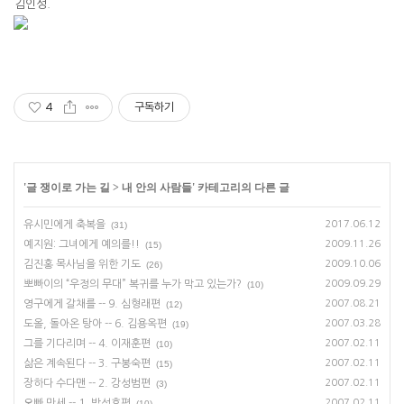
김인성
.
4
구독하기
'
글 쟁이로 가는 길
>
내 안의 사람들
' 카테고리의 다른 글
유시민에게 축복을
2017.06.12
(31)
예지원: 그녀에게 예의를!!
2009.11.26
(15)
김진홍 목사님을 위한 기도
2009.10.06
(26)
뽀빠이의 “우정의 무대” 복귀를 누가 막고 있는가?
2009.09.29
(10)
영구에게 갈채를 -- 9. 심형래편
2007.08.21
(12)
도올, 돌아온 탕아 -- 6. 김용옥편
2007.03.28
(19)
그를 기다리며 -- 4. 이재훈편
2007.02.11
(10)
삶은 계속된다 -- 3. 구봉숙편
2007.02.11
(15)
장하다 수다맨 -- 2. 강성범편
2007.02.11
(3)
오빠 만세 -- 1. 박성호편
2007.02.11
(10)