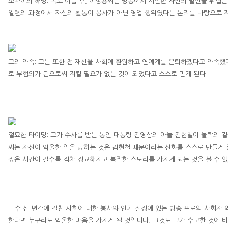
뽀빠이의 해명
:
폭로 이틀 후
,
이상용
씨는 방송에서 시인한 자신의 발언을 뒤집는
일련의 과정에서 자신의 활동이 봉사가 아닌 영업 행위였다는 논리를 바탕으로 
그의 약속
:
그는 또한 전 재산을 사회에 환원하고 연예계를 은퇴하겠다고 약속했
로 무혐의가 됨으로써 지킬 필요가 없는 것이 되었다고 스스로 믿게 된다
.
절묘한 타이밍
:
그가 수사를 받는 동안 대통령
김영삼
의 아들
김현철
이 몰락의 
씨는 자신이 억울한 일을 당하는 것은
김현철
때문이라는 신화를 스스로 만들게 
장은 시간이 갈수록 점차 정교해지고 복잡한 스토리를 가지게 되는 것을 볼 수 
수 십 년간에 걸친 사회에 대한 봉사와 인기 절정에 있는 방송 프로의 사회자 
한다면 누구라도 억울한 마음을 가지게 될 것입니다
.
그것도 그가 수고한 것에 비