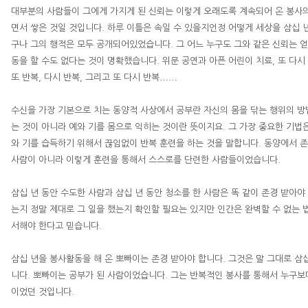
대부분의 사람들이 그에게 가지게 된 신뢰는 이렇게 오래도록 계속되어 온 봉사의
면서 쌓은 것일 것입니다
.
하루 이틀은 속일 수 있을지언정 어떻게 세상을 삼십 
구나 그의 행적은 모두 공개되어있었습니다
.
그 어느 누구도 그와 같은 신뢰는 
동을 할 수도 없다는 것이 명확했습니다
.
위문 공연과 아픈 어린이 치료
,
또 다시
……
또 반복
,
다시 반복
,
그리고 또 다시 반복
수신을 가장 기본으로 치는 동양적 사상에서 공부란 자신의 몸을 닦는 행위의 
는 것이 아니라 예와 기를 몸으로 익히는 것이란 뜻이지요
.
그 가장 중요한 기법
와 기를 습득하기 위해서 끊임없이 반복 훈련을 하는 것을 말합니다
.
동양에서 존
사람이 아니라 이렇게 훈련을 통해서 스스로를 단련한 사람들이었습니다
.
삼십 년 동안 수도한 사람과 삼십 년 동안 청소를 한 사람은 똑 같이 존경 받아야
는지 정말 제대로 그 일을 했는지 확인할 필요는 있지만 인간은 완벽할 수 없는 
서해야 한다고 믿습니다
.
삼십 년을 봉사활동을 해 온 뽀빠이는 존경 받아야 합니다
.
그것은 말 그대로 삼
니다
.
뽀빠이는 공부가 된 사람이었습니다
.
그는 반복적인 봉사를 통해서 누구보다
이었던 것입니다
.