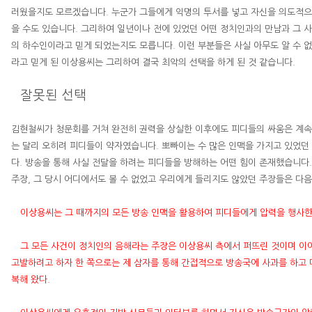
러웠을지도 모르겠습니다
.
누군가 그들에게 익명의 투서를 넣고 자신을 의도적으
을 수도 있습니다
.
그리하여 일년이나 전에 있었던 어떤 정치인과의 만남과 그 
의 하수인이라고 믿게 되었는지도 모릅니다
.
이런 부분들은 사실 아무도 알 수 
라고 믿게 된
이상용
씨는 그리하여 결국 최악의 선택을 하게 된 것 같습니다
.
잘못된 선택
김현철
씨가 청문회를 거쳐 완전히 권력을 상실한 이후에도 피디들의 싸움은 계
는 달리 오히려 피디들이 약자였습니다
.
뽀빠이는 수 많은 인맥을 가지고 있었던
다
.
방송을 통해 사실 전달을 하려는 피디들을 방해하는 어떤 힘이 존재했습니다
주장
,
그 당시 어디에서도 볼 수 없었고 우리에게 들리지도 않았던 주장들은 다
이상용
씨는 그 때까지의 모든 방송 인맥을 활용하여 피디들에게 압력을 행사
그 모든 사건이 정치인의 음해라는 주장은
이상용
씨 측에서 퍼뜨린 것이며 이
고발하려고 하자 한 쪽으로는 제 삼자를 통해 간접적으로 방송국에 사과를 하고 
복해 왔다
.