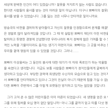
세상에 완벽한 인간이 어디 있겠습니까
?
잘못을 저지르지 않는 사람도 없습니다
한다면 사람들의 용서를 받는 것이 어려운 일이 아닙니다
.
더구나 뽀빠이의 잘못
용서를 받을 수 있었습니다
.
그를 잃는 것은 너무나 안타까운 일이니까요
.
방송국의 비판을 겸허하게 받아들이고 자신의 잘못을 인정함으로써 문제를 해결
은 정말로 많이 달라져있을 것입니다
.
그 때 막 설립된 뽀빠이 재단이 이런 비
탈피하고 투명한 경영에 전념했다면 우리나라의 복지 정책에 많은 기여를 할 수
적인 노력을 기울이더라도 음지는 생기기 마련이지요
.
뽀빠이는 그 곳을 비추는 
……
우리들 곁에 영원히 있을 수 있었을 것입니다
.
그러나
뽀빠이
이상용
씨는 그 동안의 봉사에 대한 대가가 이 따위 폭로인가 하는 억울함
을 속였다고 생각합니다
.
지금도 보통 사람들은 뽀빠이가 정치인들에게 굴복하지
생각하고 있습니다
.
부당한 권력에 희생당한 수난자의 모습으로 믿고 있는 것이
서 뽀빠이를 안타까워하고 있으나 그것이 진실이 아니기 때문에 힘을 가질 수 
다면 뽀빠이 주변에서 그를 이렇게 오랫동안 방치하고 있지는 않았을 것입니다
.
그가 고쳐 준 수 많은 어린이들은 이미 어른이 되었습니다
.
새 생명을 얻은 오
그를 위해 힘써줄 오십 명이 없단 말입니까
?
아니 그를 끝까지 믿고 따를 다섯 