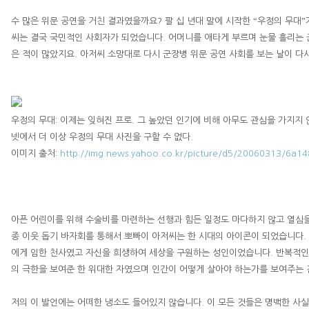
“
”
수 많은 위문 공연을 거친 결과였을까요
?
팔 십 년대 말에 시작한
우정의 무대
씨는 결국 국민적인 사회자가 되었습니다
.
어머니를 애타게 부르며 눈물 흘리는 
은 적이 많았지요
.
아저씨 소망대로 다시 군장병 위문 공연 사회를 보는 날이 다
우정의 무대
:
이제는 잊혀진 프로
.
그 높았던 인기에 비해 아무도 관심을 가지지 
넷에서 더 이상 우정의 무대 사진을 구할 수 없다
.
이미지 출처
:
http://img.news.yahoo.co.kr/picture/d5/20060313/6a14
아픈 어린이를 위해 수술비를 마련하는 선행과 힘든 일정도 마다하지 않고 열심을
종 이웃 돕기 바자회를 통해서 뽀빠이 아저씨는 한 시대의 아이콘이 되었습니다
.
에게 임한 천사였고 자신을 희생하여 세상을 구원하는 성인이었습니다
.
반복적인
의 극한을 보여준 한 위대한 자였으며 인간이 어떻게 살아야 하는가를 보여주는
저의 이 발언에는 어떠한 냉소도 들어있지 않습니다
.
이 모든 것들은 명백한 사