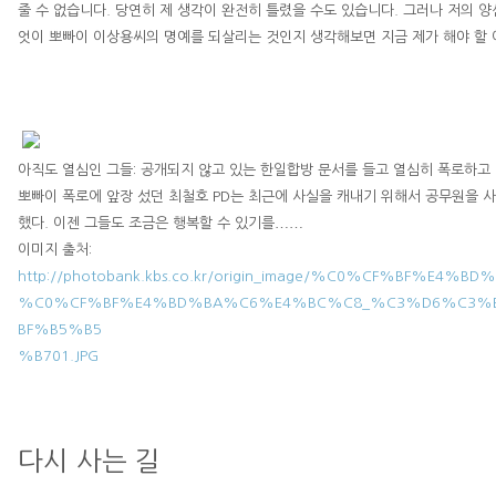
줄 수 없습니다
.
당연히 제 생각이 완전히 틀렸을 수도 있습니다
.
그러나 저의 양
엇이 뽀빠이
이상용
씨의 명예를 되살리는 것인지 생각해보면 지금 제가 해야 할
아직도 열심인 그들
:
공개되지 않고 있는 한일합방 문서를 들고 열심히 폭로하고
뽀빠이 폭로에 앞장 섰던
최철호
PD
는 최근에 사실을 캐내기 위해서 공무원을 
……
했다
.
이젠 그들도 조금은 행복할 수 있기를
이미지 출처
:
http://photobank.kbs.co.kr/origin_image/%C0%CF%BF%E4
%C0%CF%BF%E4%BD%BA%C6%E4%BC%C8_%C3%D6%C3%
BF%B5%B5
%B701.JPG
다시 사는 길