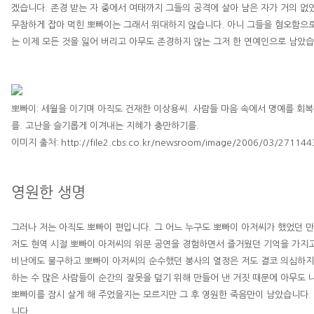
겠습니다
.
존경 받는 자 중에서 여태까지 그들의 공격에 살아 남은 자가 거의 
무참하게 잡아 먹힌 뽀빠이는 그래서 위대하지 않습니다
.
아니 그들을 혐오함으로
는 이제 모든 것을 잃어 버리고 아무도 존경하지 않는 그저 한 연예인으로 남았
뽀빠이
:
세월을 이기며 아직도 건재한
이상용
씨
.
사람들 마음 속에서 명예를 회복
를
.
고난을 슬기롭게 이겨내는 지혜가 충만하기를
.
이미지 출처
: http://file2.cbs.co.kr/newsroom/image/2006/03/2711
영원한 생명
그러나 저는 아직도 뽀빠이 편입니다
.
그 어느 누구도 뽀빠이 아저씨가 했었던 만
저도 현역 시절 뽀빠이 아저씨의 위문 공연을 경험하면서 즐거웠던 기억을 가지
비난에도 불구하고 뽀빠이 아저씨의 순수했던 봉사의 열정은 저도 결코 의심하
하는 수 많은 사람들이 순간의 잘못을 덮기 위해 만들어 낸 거짓 때문에 아무도
뽀빠이를 잠시 살게 해 주었을지는 모르지만 그 후 영원한 죽음만이 남았습니다
.
니다
.