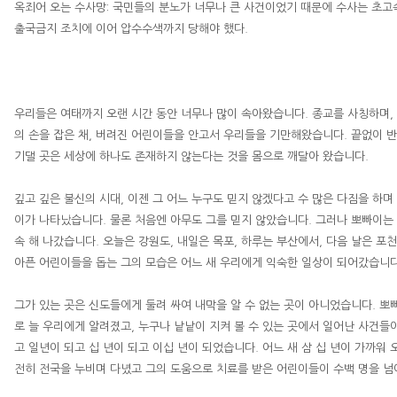
옥죄어 오는 수사망
:
국민들의 분노가 너무나 큰 사건이었기 때문에 수사는 초
출국금지 조치에 이어 압수수색까지 당해야 했다
.
우리들은 여태까지 오랜 시간 동안 너무나 많이 속아왔습니다
.
종교를 사칭하며
,
의 손을 잡은 채
,
버려진 어린이들을 안고서 우리들을 기만해왔습니다
.
끝없이 반
기댈 곳은 세상에 하나도 존재하지 않는다는 것을 몸으로 깨달아 왔습니다
.
깊고 깊은 불신의 시대
,
이젠 그 어느 누구도 믿지 않겠다고 수 많은 다짐을 하
이가 나타났습니다
.
물론 처음엔 아무도 그를 믿지 않았습니다
.
그러나 뽀빠이는 
속 해 나갔습니다
.
오늘은 강원도
,
내일은 목포
,
하루는 부산에서
,
다음 날은 포
아픈 어린이들을 돕는 그의 모습은 어느 새 우리에게 익숙한 일상이 되어갔습니
그가 있는 곳은 신도들에게 둘려 싸여 내막을 알 수 없는 곳이 아니었습니다
.
뽀
로 늘 우리에게 알려졌고
,
누구나 낱낱이 지켜 볼 수 있는 곳에서 일어난 사건
고 일년이 되고 십 년이 되고 이십 년이 되었습니다
.
어느 새 삼 십 년이 가까워 
전히 전국을 누비며 다녔고 그의 도움으로 치료를 받은 어린이들이 수백 명을 