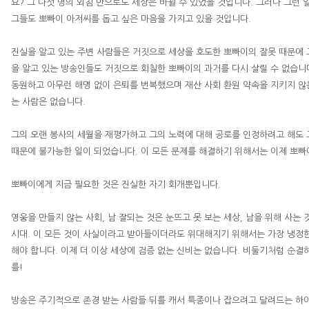
요
?
그 다섯 명의 외침 만으로도 세상은 바뀔 수 있었을 것입니다
.
그러나 그런 
그들도 뽀빠이 아저씨를 돕고 싶은 마음을 가지고 있을 것입니다
.
진실을 알고 있는 주변 사람들은 거짓으로 세상을 호도한 뽀빠이의 잘못 때문에 
을 알고 있는 방송인들도 거짓으로 회칠한 뽀빠이의 과거를 다시 살릴 수 없습니
동원하고 아무런 해명 없이 은퇴를 번복했으며 재산 사회 환원 약속을 지키지 않
는 사람은 없습니다
.
그의 오랜 봉사의 세월을 재평가하고 그의 노력에 대해 공로를 인정하려고 해도
때문에 불가능한 일이 되었습니다
.
이 모든 문제를 해결하기 위해서는 이제 뽀빠
뽀빠이에게 지금 필요한 것은 진실한 자기 회개뿐입니다
.
영웅을 만들지 않는 사회
,
남 잘되는 것은 눈뜨고 못 보는 세상
,
남을 위해 사는 
시대
.
이 모든 것이 사실이라고 받아들이더라도 위대해지기 위해서는 가장 냉정한
해야 합니다
.
이제 더 이상 세상에 검증 없는 신비는 없습니다
.
비둘기처럼 순결
를
!
방송은 주기적으로 존경 받는 사람들 뒤를 캐서 특종이나 잡으려고 달려드는 하