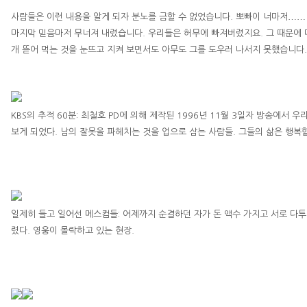
……
사람들은 이런 내용을 알게 되자 분노를 금할 수 없었습니다
.
뽀빠이 너마저
마지막 믿음마저 무너져 내렸습니다
.
우리들은 허무에 빠져버렸지요
.
그 때문에 
개 뜯어 먹는 것을 눈뜨고 지켜 보면서도 아무도 그를 도우러 나서지 못했습니다
.
KBS
의 추적
60
분
:
최철호
PD
에 의해 제작된
1996
년 11
월 3
일
자
방송에서 우리
보게 되었다
.
남의 잘못을 파헤치는 것을 업으로 삼는 사람들
.
그들의 삶은 행복
일제히 들고 일어선 메스컴들
:
어제까지 순결하던 자가 돈 액수 가지고 서로 다투
렸다
.
영웅이 몰락하고 있는 현장
.