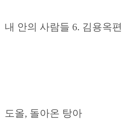
내 안의 사람들 6. 김용옥편
도올, 돌아온 탕아