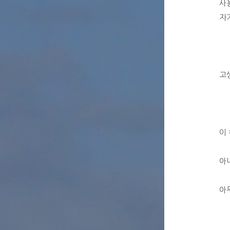
사
자
고
이
아
아