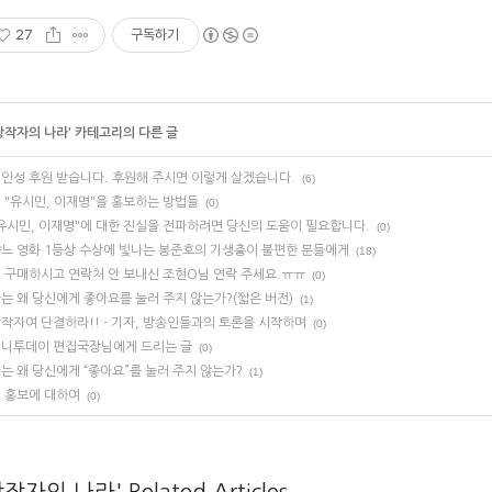
27
구독하기
창작자의 나라
' 카테고리의 다른 글
인성 후원 받습니다. 후원해 주시면 이렇게 살겠습니다.
(6)
 "유시민, 이재명"을 홍보하는 방법들
(0)
유시민, 이재명"에 대한 진실을 전파하려면 당신의 도움이 필요합니다.
(0)
느 영화 1등상 수상에 빛나는 봉준호의 기생충이 불편한 분들에게
(18)
 구매하시고 연락처 안 보내신 조현O님 연락 주세요.ㅠㅠ
(0)
는 왜 당신에게 좋아요를 눌러 주지 않는가?(짧은 버전)
(1)
작자여 단결하라!! - 기자, 방송인들과의 토론을 시작하며
(0)
니투데이 편집국장님에게 드리는 글
(0)
는 왜 당신에게 “좋아요”를 눌러 주지 않는가?
(1)
 홍보에 대하여
(0)