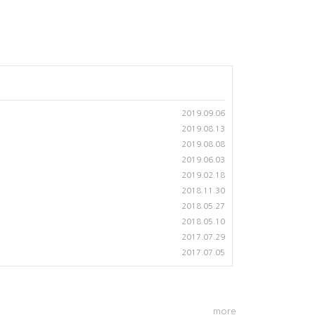
2019.09.06
2019.08.13
2019.08.08
2019.06.03
2019.02.18
2018.11.30
2018.05.27
2018.05.10
2017.07.29
2017.07.05
more