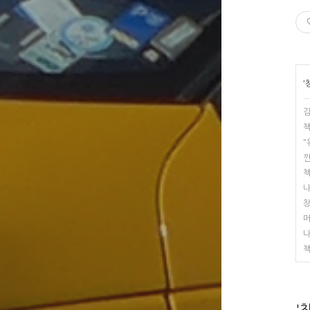
'
김
책
"
꺈
책
나
창
머
나
책