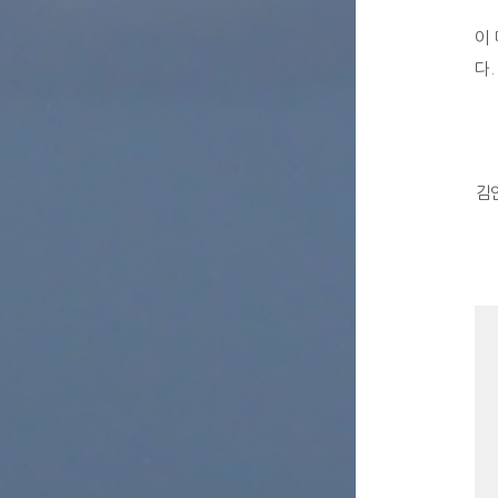
이
다.
김