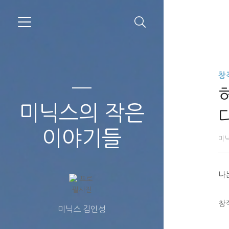
창
미닉스의 작은
다
이야기들
미
나
창
미닉스 김인성