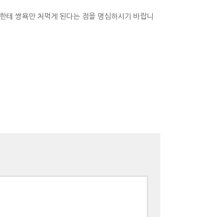
나한테 쌍욕만 처먹게 된다는 점을 명심하시기 바랍니