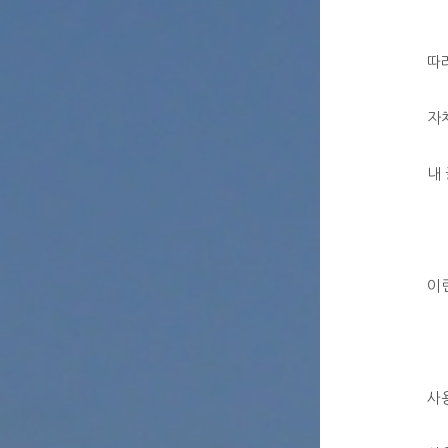
따
자
내
이
사