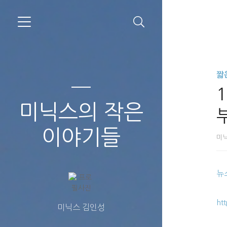
짧
미닉스의 작은
이야기들
미
뉴
ht
미닉스 김인성