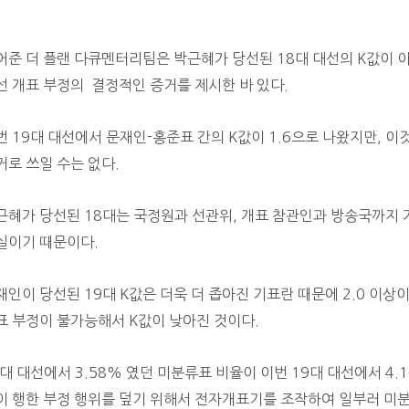
어준 더 플랜 다큐멘터리팀은 박근혜가 당선된
18대 대선의 K값이 
선
개표 부정의
결정적인 증거를 제시한 바 있다.
번 19대 대선에서 문재인-홍준표 간의 K값이 1.6으로 나왔지만, 
거로 쓰일 수는 없다.
근혜가 당선된 18대는 국정원과
선관위, 개표 참관인과
방송국까지 
실이기 때문이다.
재인이 당선된 19대 K값은 더욱 더 좁아진 기표란 때문에 2.0 이
표 부정이 불가능해서 K값이 낮아진 것이다.
8대 대선에서 3.58% 였던 미분류표 비율이
이번 19대 대선에서 4.
이 행한
부정 행위를 덮기 위해서 전자개표기를 조작하여 일부러 미분