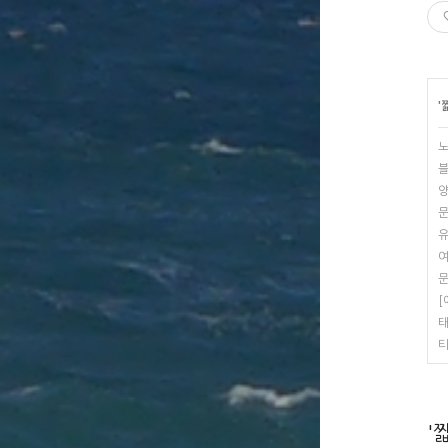
'
노
블
양
문
유
여
문
[
태
티
'짧