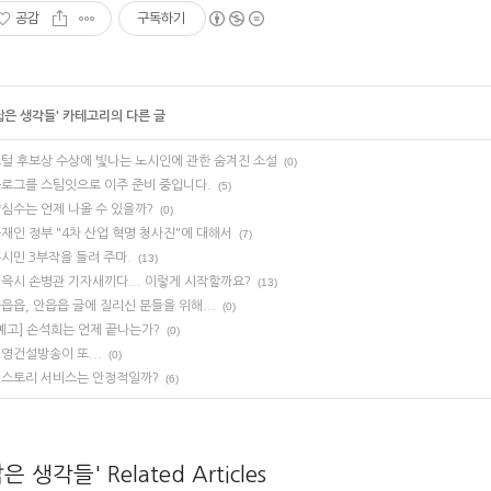
공감
구독하기
짧은 생각들
' 카테고리의 다른 글
털 후보상 수상에 빛나는 노시인에 관한 숨겨진 소설
(0)
로그를 스팀잇으로 이주 준비 중입니다.
(5)
심수는 언제 나올 수 있을까?
(0)
재인 정부 "4차 산업 혁명 청사진"에 대해서
(7)
시민 3부작을 들려 주마.
(13)
윽시 손병관 기자새끼다... 이렇게 시작할까요?
(13)
읍읍, 안읍읍 글에 질리신 분들을 위해...
(0)
예고] 손석희는 언제 끝나는가?
(0)
영건설방송이 또...
(0)
스토리 서비스는 안정적일까?
(6)
은 생각들' Related Articles