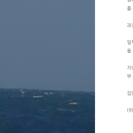
를
과
일
을
지
부
김
(