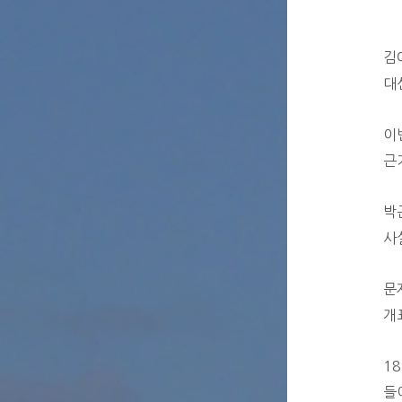
김
대
이
근
박
사
문
개
1
들