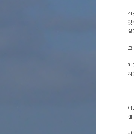
선
것
실
그
따
지
이
랜
김