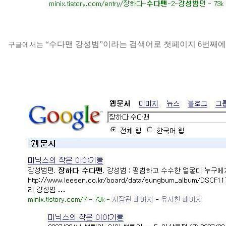
“
수다맨
강성범
”
이라는 검색어로 첫페이지
6
번째에
구글에서는