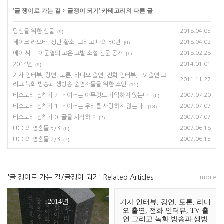
'
글 쟁이로 가는 길
>
글쟁이 되기
' 카테고리의 다른 글
당신을 위한 선물
2018.04.05
(9)
제이크 라모타, 성난 황소, 그리고 나의 30년
2018.04.02
(0)
에이 씨... 이문열의 고은 고발 소설 전문 공개
2018.02.28
(1)
2014년
2014.01.01
(9)
기자 인터뷰, 강연, 토론, 라디오 출연, 전화 인터뷰, TV 출연 그
2011.11.27
리고 녹화 방송과 생방송 출연자들을 위한 조언
(15)
티스토리 정착기 2. 네이버는 아무것도 기억하지 않는다.
2007.07.20
(6)
티스토리 정착기 1. 네이버는 우리를 사랑하지 않는다.
2007.07.07
(18)
티스토리 정착기 0. 글을 시작하며
2007.07.07
(2)
UCC의 영혼들 3/3
2007.06.18
(6)
UCC의 영혼들 2/3
2007.06.13
(7)
'글 쟁이로 가는 길/글쟁이 되기' Related Articles
more
2014년
기자 인터뷰, 강연, 토론, 라디
오 출연, 전화 인터뷰, TV 출
연 그리고 녹화 방송과 생방