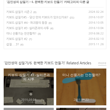
'
김인성의 삽질기
>
6. 완벽한 키보드 만들기
' 카테고리의 다른 글
키보드 삽질기 시즌 2
2024.02.24
(0)
키보드 삽질기#5 – 당신 만의 키보드가 있으신가요?
2016.10.07
(21)
키보드 삽질기 #4 – 파괴왕의 등장
2016.10.05
(0)
키보드 삽질기 #3 -실리콘과의 사투
2016.10.04
(4)
미니 선풍기는 안전할까?
2016.06.22
(3)
키보드 삽질기 #2
2016.02.10
(7)
삽질....3?
2015.11.26
(4)
'김인성의 삽질기/6. 완벽한 키보드 만들기' Related Articles
more
키보드 삽질기 #3 -실리콘과
미니 선풍기는 안전할까?
의 사투
2016.10.04
2016.06.22