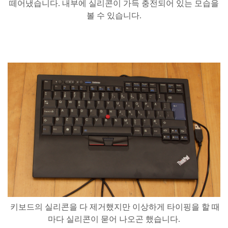
떼어냈습니다
.
내부에
실리콘이
가득
충전되어
있는
모습을
볼
수
있습니다
.
키보드의
실리콘을
다
제거했지만
이상하게
타이핑을
할
때
마다
실리콘이
묻어
나오곤
했습니다
.