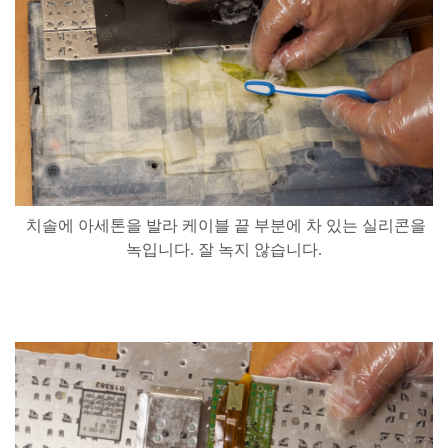
치솔에
아세톤을
발라
케이블
끝
부분에
차
있는
실리콘을
녹입니다
.
잘
녹지
않습니다
.