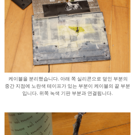
케이블을
분리했습니다
.
아래
쪽
실리콘으로
덮인
부분의
중간
지점에
노란색
테이프가
있는
부분이
케이블의
끝
부분
입니다
.
위쪽
녹색
기판
부분과
연결됩니다
.