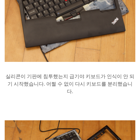
실리콘이
기판에
침투했는지
급기야
키보드가
인식이
안
되
기
시작했습니다
.
어쩔
수
없이
다시
키보드를
분리했습니
다
.