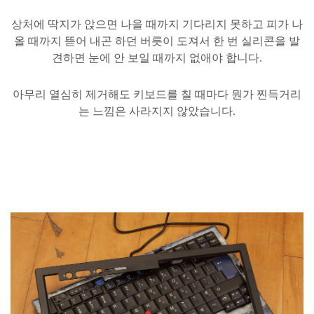
상처에
딱지가
앉으면
나을
때까지
기다리지
못하고
피가
나
올
때까지
뜯어
내곤
하던
버릇이
도져서
한
번
실리콘을
발
견하면
눈에
안
보일
때까지
없애야
합니다
.
아무리
열심히
제거해도
키보드를
칠
때마다
뭔가
찐득거리
는
느낌은
사라지지
않았습니다
.