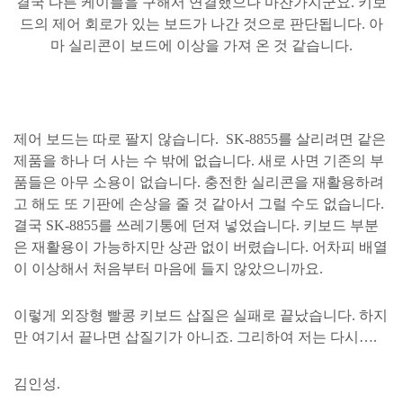
결국
다른
케이블을
구해서
연결했으나
마찬가지군요
.
키보
드의
제어
회로가
있는
보드가
나간
것으로
판단됩니다
.
아
마
실리콘이
보드에
이상을
가져
온
것
같습니다
.
제어
보드는
따로
팔지
않습니다
.
SK-8855
를
살리려면
같은
제품을
하나
더
사는
수
밖에
없습니다
.
새로
사면
기존의
부
품들은
아무
소용이
없습니다
.
충전한
실리콘을
재활용하려
고
해도
또
기판에
손상을
줄
것
같아서
그럴
수도
없습니다
.
결국
SK-8855
를
쓰레기통에
던져
넣었습니다
.
키보드
부분
은
재활용이
가능하지만
상관
없이
버렸습니다
.
어차피
배열
이
이상해서
처음부터
마음에
들지
않았으니까요
.
이렇게
외장형
빨콩
키보드
삽질은
실패로
끝났습니다
.
하지
만
여기서
끝나면
삽질기가
아니죠
.
그리하여
저는
다시
….
김인성
.