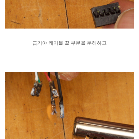
급기야
케이블
끝
부분을
분해하고