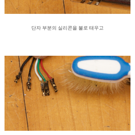
단자
부분의
실리콘을
불로
태우고