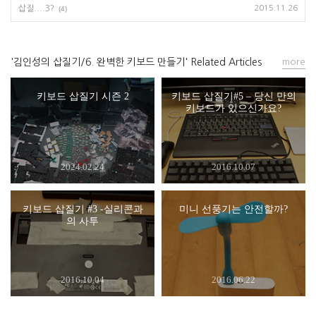
삽질....3?
2015.11.26
(4)
'김인성의 삽질기/6. 완벽한 키보드 만들기' Related Articles
more
키보드 삽질기 시즌 2
키보드 삽질기#5 – 당신 만의
키보드가 있으신가요?
2024.02.24
2016.10.07
키보드 삽질기 #3 -실리콘과
미니 선풍기는 안전할까?
의 사투
2016.10.04
2016.06.22