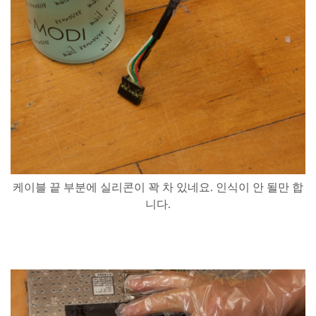
케이블
끝
부분에
실리콘이
꽉
차
있네요
.
인식이
안
될만
합
니다
.