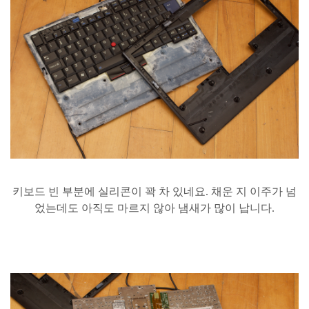
키보드
빈
부분에
실리콘이
꽉
차
있네요
.
채운
지
이주가
넘
었는데도
아직도
마르지
않아
냄새가
많이
납니다
.