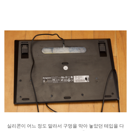
실리콘이
어느
정도
말라서
구멍을
막아
놓았던
테입을
다