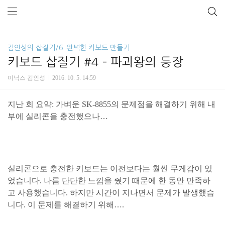
김인성의 삽질기/6. 완벽한 키보드 만들기
키보드 삽질기 #4 – 파괴왕의 등장
미닉스 김인성
2016. 10. 5. 14:59
지난 회 요약: 가벼운
SK-8855
의
문제점을
해결하기
위해
내
부에
실리콘을
충전했으나
…
실리콘으로
충전한
키보드는
이전보다는
훨씬
무게감이
있
었습니다
.
나름
단단한
느낌을
줬기
때문에
한
동안
만족하
고
사용했습니다
.
하지만
시간이
지나면서
문제가
발생했습
니다
.
이
문제를
해결하기
위해
….