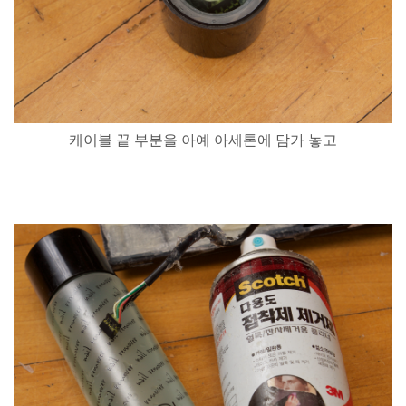
케이블
끝
부분을
아예
아세톤에
담가
놓고