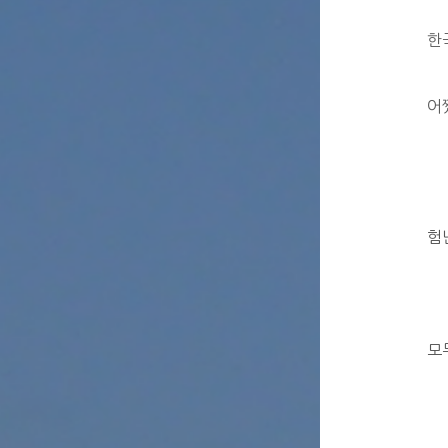
한
어
험
모