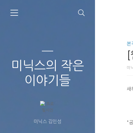
본
미닉스의 작은
미
이야기들
새
미닉스 김인성
"