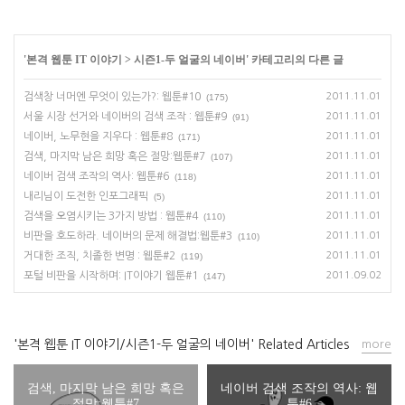
'
본격 웹툰 IT 이야기
>
시즌1-두 얼굴의 네이버
' 카테고리의 다른 글
검색창 너머엔 무엇이 있는가?: 웹툰#10
2011.11.01
(175)
서울 시장 선거와 네이버의 검색 조작 : 웹툰#9
2011.11.01
(91)
네이버, 노무현을 지우다 : 웹툰#8
2011.11.01
(171)
검색, 마지막 남은 희망 혹은 절망:웹툰#7
2011.11.01
(107)
네이버 검색 조작의 역사: 웹툰#6
2011.11.01
(118)
내리님이 도전한 인포그래픽
2011.11.01
(5)
검색을 오염시키는 3가지 방법 : 웹툰#4
2011.11.01
(110)
비판을 호도하라. 네이버의 문제 해결법:웹툰#3
2011.11.01
(110)
거대한 조직, 치졸한 변명 : 웹툰#2
2011.11.01
(119)
포털 비판을 시작하며: IT이야기 웹툰#1
2011.09.02
(147)
'본격 웹툰 IT 이야기/시즌1-두 얼굴의 네이버' Related Articles
more
검색, 마지막 남은 희망 혹은
네이버 검색 조작의 역사: 웹
절망:웹툰#7
툰#6