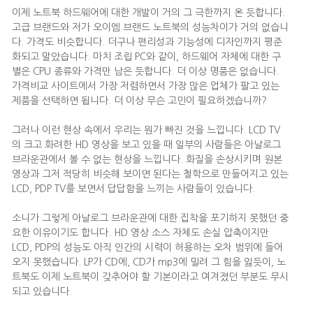
이제 노트북 하드웨어에 대한 개발이 거의 그 극한까지 온 듯합니다.
고급 브랜드와 저가 오이엠 브랜드 노트북의 성능차이가 거의 없습니
다. 가격도 비슷합니다. 더구나 편리성과 기능성에 디자인까지 평준
화되고 말았습니다. 마치 조립 PC와 같이, 하드웨어 자체에 대한 구
별은 CPU 종류와 가격만 남은 듯합니다. 더 이상 명품은 없습니다.
가격비교 사이트에서 가장 저렴하면서 가장 많은 업체가 팔고 있는
제품을 선택하면 됩니다. 더 이상 무슨 고민이 필요하겠습니까?
그러나 이런 현상 속에서 우리는 뭔가 빠진 것을 느낍니다. LCD TV
의 크고 화려한 HD 영상을 보고 있을 때 일부의 사람들은 아날로그
브라운관에서 볼 수 없는 현상을 느낍니다. 화질을 손상시키며 원본
영상과 그저 적당히 비슷해 보이면 된다는 철학으로 만들어지고 있는
LCD, PDP TV를 보면서 답답함을 느끼는 사람들이 있습니다.
소니가 그렇게 아날로그 브라운관에 대한 집착을 포기하지 못했던 중
요한 이유이기도 합니다. HD 영상 소스 자체도 손실 압축이지만
LCD, PDP의 성능도 아직 인간의 시력이 허용하는 오차 범위에 들어
오지 못했습니다. LP가 CD에, CD가 mp3에 밀려 그 힘을 잃듯이, 노
트북도 이제 노트북이 갖추어야 할 기본이라고 여겨졌던 부분도 무시
되고 있습니다.