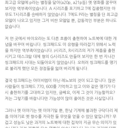
최고급 모델에 p라는 별칭을 달아(a20p, a21p등) 옛 영화를 꿈꾸어
보지만 역부족이었습니다. A 시리즈를 포기하고 T에 집중했지만 아
무도 T시리즈를 숭배하지 않았습니다. T에도 P라는 별칭을 단 최고급
모델이 나오고 있지만 그저 비싼 모델일 뿐, 감동적인 부분은 하나도
없습니다.
저 먼 곳에서 바이오라는 또 다른 흐름이 출현하여 노트북에 대한 개
념을 바꾸어 버립니다. 씽크패드도 이 유행을 따라잡기 위해서 노력
을 하지만 역부족이었습니다. I시리즈, R시리즈의 저가 제품을 출현
시키고 데스크탑 대체 형의 G시리즈도 만들어 보지만 한 번 지나간
씽크패드의 시대는 되돌아오지 않았습니다. 오히려 씽크패드를 명기
로 불리게 했던 모든 장점들을 잃어 버리게 됩니다.
결국 씽크패드는 아이비엠이 아닌 레노보의 것이 되고 맙니다. 많은
사람들이 씽크패드 770, 600를 기억하고 있고 이와 같은 명기가 다
시 출현하기를 고대하고 있지만, 글쎄요, 이제 그 것이 가능할까요?
저는 그렇기를 바랍니다만 가능성이 많이 줄어든 것은 사실입니다.
그러나 옛 이야기는 옛 이야기일 뿐, 한낮 기계에 불과한 구닥다리 제
품 이야기로 옛 향수를 자극한 들 무엇을 얻을 수 있단 말입니까? 무
겁고 성능도 낮은 과거의 노트북에 대한 집착이 지금 무슨 의미가 있