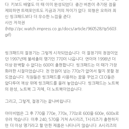
다. 키보드 배열도 이 때 이미 완성되었다. 중간 버튼이 추가된 점을
제외하면 트랙포인트도 지금과 거의 차이가 없다. 외형은 오히려 최
신 씽크패드보다 더 우수한 느낌을 준다.
사진 저작권
(http://pc.watch.impress.co.jp/docs/article/960528/tp5603.
gif)
씽크패드의 절정기는 그렇게 시작되었습니다. 이 절정기의 정점이었
던 1997년에 불세출의 명기인 770이 나옵니다. 연이어 1998년 더
이상 완벽할 수 없다는 600이 출현합니다. 씽크패드는 이 때가 가장
화려한 시절이었습니다. 천 만원이 넘는 770z가 없어서 팔지 못할 정
도였습니다. 직원들은 씽크패드를 사용하는 꿈을 꾸었고 CEO들은
앞다투어 책상 위에 씽크패드를 올려 놓았습니다. 씽크패드는 노트북
의 완성, 노트북 그 자체, 더 노트북이었습니다.
그리고, 그렇게, 절정기는 끝나버립니다.
아이비엠은 그 후 770을 770e, 770x, 770z로 600을 600e, 600x로
우려 먹습니다. 이후 240, 570을 거쳐 A시리즈, T시리즈가 출현하지
만 더 이상 명기라고 할 만한 제품은 나타나지 않습니다. A시리즈의