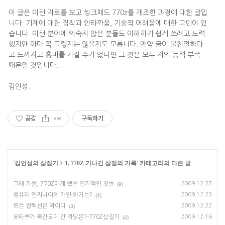
이 글은 이런 자료를 보고 씽크패드 770z를 개조한 과정에 대한 글입
니다. 기계에 대한 집착과 안타까움, 기술적 어려움에 대한 고민이 있
습니다. 이런 분야에 익숙지 않은 분들도 이해하기 쉽게 쓰려고 노력
했지만 아마 꼭 그렇지는 않을지도 모릅니다. 만약 글이 불친절하다
고 느껴지고 흥미를 가질 수가 없다면 그 것은 모두 저의 능력 부족
때문일 것입니다.
김인성.
공감
구독하기
'
김인성의 삽질기
>
1. 770Z 기나긴 삽질의 기록
' 카테고리의 다른 글
그해 가을, 770Z에게 했던 엽기적인 짓들
2009.12.27
(9)
컴퓨터 엔지니어의 개인 화기는?
2009.12.23
(4)
모든 컬렉션은 악이다
2009.12.22
(3)
오타쿠가 북간도에 간 까닭은?-770Z삽질기
2009.12.16
(2)