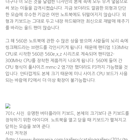
더구나 이 모든 것을 날렵한 디자인의 본체 속에 모두 우겨 넣음으로
써 보는 이들을 감격시켰습니다. 지금 보더라도 깔끔한 외형과 단단
한 모습에 우수한 키감은 어떤 노트북에도 뒤떨어지지 않습니다. 외
형과 키보드는 그대로 두고 내장 하드웨어만 최신으로 재발매 해주기
를 바라는 올드 팬이 많습니다.
그 해 560은 노트북에 관한 수 많은 상을 받으며 사람들의 뇌리 속에
씽크패드라는 브랜드를 각인시키게 됩니다. 때문에 팬티엄 133MHz
CPU로 시작한 560은 560e,x,z 시리즈로 계속되어 팬티엄2-
300MHz CPU를 장착한 제품까지 나오게 됩니다. 560에 들어 간
CPU 형식이 풀사이즈 mmc-2 였기만 했더라도 P3까지 가능했을 것
입니다. 안타깝게도 본체 크기 때문에 미니 사이즈 CPU 보드가 사용
되는 바람에 P2에서 더 이상 확장이 불가능합니다.
701c 사진. 유명한 버터플라이 키보드, 본체의 크기보다 큰 키보드를
장착하기 위한 아이디어. 노트북을 열고 닫을 때 키보드가 펼쳐지고
닫히는 모습을 보여 준다.
사진 저작권
(http://www.ibmmania.com/gallery/cataloggallery/701c/tp