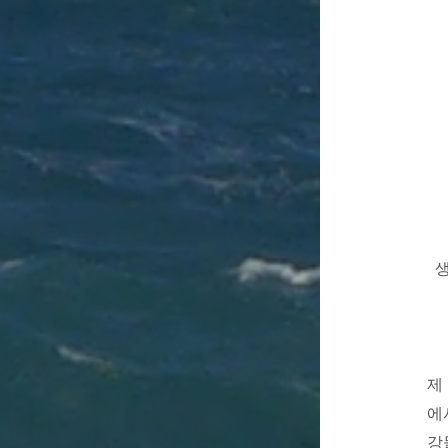
제
에
강