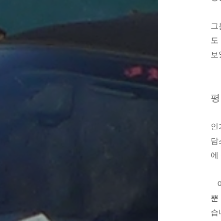
그
도
보
평
인
담
에
뿐
습