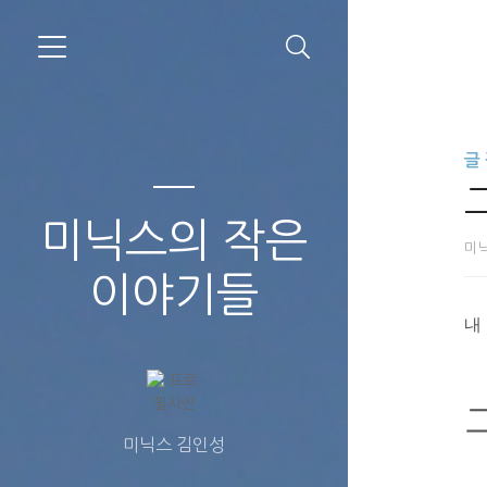
글
미닉스의 작은
미
이야기들
내
미닉스 김인성