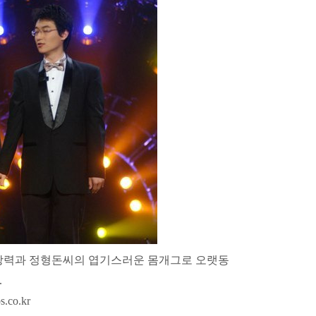
창력과
정형돈
씨의 엽기스러운 몸개그로 오랫동
.
s.co.kr