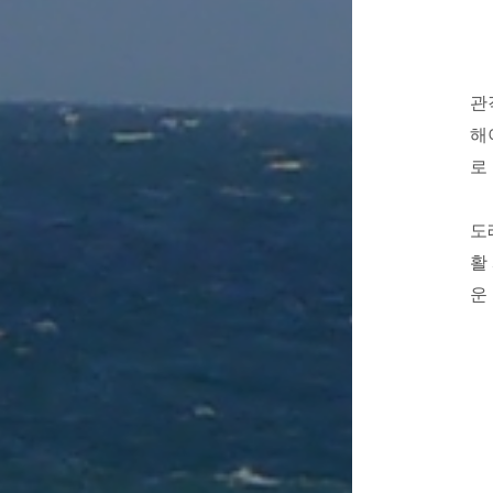
관
해
로
도
활
운