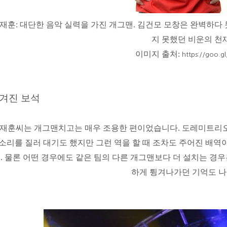
재훈
:
대단한 음악 실력을 가진 개그맨
.
김건모
모창은 완벽하다 
지 못했던 비운의 천
이미지 출처
:
https://goo.gl
겨진 보석
재훈
씨는 개그맨치고는 매우 조용한 편이었습니다
.
도레미트리오
소리를 질러 대기도 했지만 그런 역을 할 때 조차도 주어진 배
요
.
물론 어떤 경우에도 같은 팀의 다른 개그맨보다 더 설치는 경
하게 튕겨나가던 기억도 