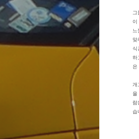
그
이
느
맞
식
하
은
개
을
람
습