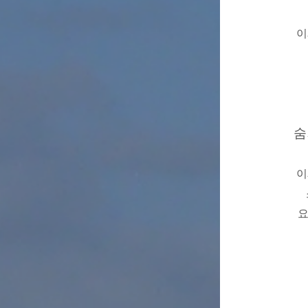
이
숨
이