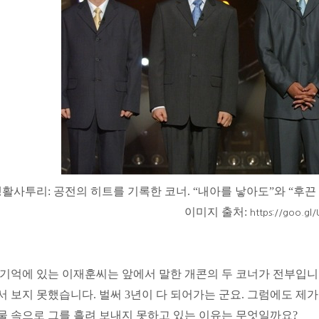
생활사투리
:
공전의 히트를 기록한 코너
.
“
내아를 낳아도
”
와
“
후끈
이미지 출처
:
https://goo.g
 기억에 있는
이재훈
씨는 앞에서 말한 개콘의 두 코너가 전부입
서 보지 못했습니다
.
벌써
3
년이 다 되어가는 군요
.
그럼에도 제가
물 속으로 그를 흘려 보내지 못하고 있는 이유는 무엇일까요
?