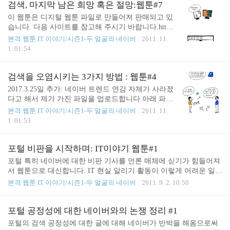
검색, 마지막 남은 희망 혹은 절망:웹툰#7
이 웹툰은 디지털 웹툰 파일로 만들어져 판매되고 있
습니다. 다음 사이트를 참고해 주시기 바랍니다.htt
p://minix.tistory.com/614 김인성.
본격 웹툰 IT 이야기/시즌1-두 얼굴의 네이버
2011. 11.
1. 01:54
검색을 오염시키는 3가지 방법 : 웹툰#4
2017.3.25일 추가: 네이버 트렌드 연감 자체가 사라졌
다고 해서 제가 가진 파일을 업로드합니다.아래 파일
을 다운로드 받아 보시가 바랍니다.2008년 네이버 트
본격 웹툰 IT 이야기/시즌1-두 얼굴의 네이버
2011. 11.
렌드 연감2009년 네이버 트렌드 연감 이 웹툰은 디지
1. 01:53
털 웹툰 파일로 만들어져 판매되고 있습니다. 다음
사이트를 참고해 주시기 바랍니다.http://minix.tistory.
com/614 김인성.
포털 비판을 시작하며: IT이야기 웹툰#1
포털 특히 네이버에 대한 비판 기사를 언론 매체에 싣기가 힘들어져
서 웹툰으로 대신합니다. IT 현실 알리기 활동이 이렇게 어려운 일이
될 줄은 몰랐지만 모든 사람들이 포털의 문제를 인식할 때까지 진행
본격 웹툰 IT 이야기/시즌1-두 얼굴의 네이버
2011. 9. 2. 10:50
해 볼 생각입니다. 김인성. (블로그 URL을 숫자가 아닌 제목 방식으
로 했더니 한글 URL이 문제를 일으키는 경우가 있네요. 그래서 숫자
방식으로 수정해서 재발행 합니다.) 이 웹툰은 디지털 웹툰 파일로
포털 공정성에 대한 네이버와의 논쟁 정리 #1
만들어져 판매되고 있습니다. 다음 사이트를 참고해 주시기 바랍니
포털의 검색 공정성에 대한 글에 대해 네이버가 반박을 해옴으로써
다.http://minix.tistory.com/614 김인성.