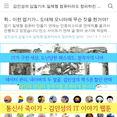
김인성의 삽질기/8. 일체형 컴퓨터라도 창피하진 않아! (1)
헉... 이런 엽기가... 도대체 모니터에 무슨 짓을 한거야?
엽기 일체형 컴퓨터 만들기 연재는 민중의소리로 연재처를 옮겨서
진행되고 있었습니다.민소 사이트가 연재 글 찾아 보기에 적당하지
않아서 직접 링크 걸어 드립니다. 엽기 일체형 컴퓨터 만들기 11화
김인성의 삽질기/8. 일체형 컴퓨터라도 창피하진 않아!
2017. 8. 5. 14:17
링크 http://www.vop.co.kr/A00001185419.html 엽기 일체형 컴퓨터 만
들기 12화 링크 http://www.vop.co.kr/A00001186893.html 1~10화도 있
지만 씽크패드 컴퓨터 업글 실패기라서 씽크패드 모르는 분들께는
별로 권하지는 않습니다.재미있게 읽어 주시길김인성.