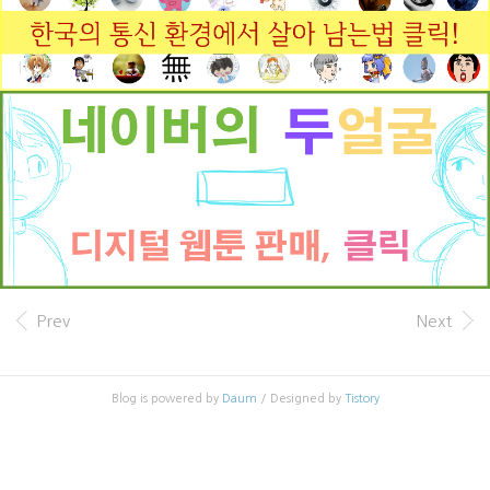
Prev
Next
Blog is powered by
Daum
/ Designed by
Tistory