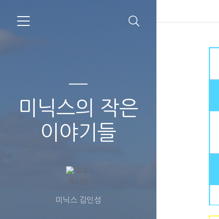
미닉스의 작은
이야기들
미닉스 김인성