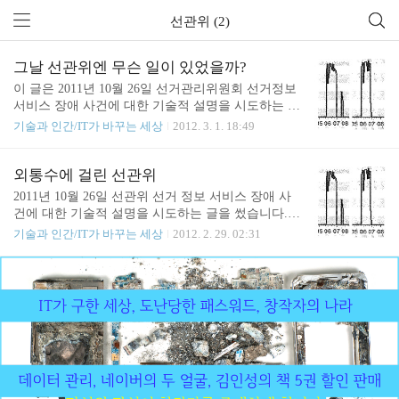
선관위 (2)
그날 선관위엔 무슨 일이 있었을까?
이 글은 2011년 10월 26일 선거관리위원회 선거정보
서비스 장애 사건에 대한 기술적 설명을 시도하는 글
입니다. 선관위가 공개한 정보가 제한적이고 수시로
기술과 인간/IT가 바꾸는 세상
2012. 3. 1. 18:49
사실관계가 바뀌고 있어 본 기사에도 실제와 다른 부
분이 있을 수 있으나 현재 확인 가능한 정보에 최대
한 맞도록 노력했습니다. 전문적인 내용이 많아 이해
외통수에 걸린 선관위
할 수 있도록 소설 형식을 취했습니다. 보고서 등을
2011년 10월 26일 선관위 선거 정보 서비스 장애 사
통해 밝혀진 작업 진행 시간과 외부에서 알 수 있었
건에 대한 기술적 설명을 시도하는 글을 썼습니다.
던 현상을 제외하고 소설에 등장하는 인물과 인물의
지난 월요일 새벽에 오마이 뉴스에 송고한 상태라 수
기술과 인간/IT가 바꾸는 세상
2012. 2. 29. 02:31
대화, 업무 처리 방식, 업무 처리 주체는 특정 인물이
요일쯤에는 기사화 될 것입니다. 시스템 엔지니어로
나 실제 사건과 무관한 상상입니다. 다만 업무 처리
서 제 입장은 "문제가 발생했을 때 이성적으로 설명
과정에 대한 가상 상황은 일반적인 IT 현업의 상황과
이 불가능한 상황이 충분히 일어날 수 있다"입니다.
유사하게 묘사했으며 사건의 발생 원인에 대한 추론
각종 문건에 나타난 선관위에 대한 제 판단은 비상
은 실제 업무를 수행하는 엔지니어들이 납득 가..
상황에서 초보적인 대응조차 제대로 못한 무능한 조
직란 것이었습니다. 손가락 하나 까딱하지 않는 공무
원들, 문제가 발생했을 때 아무짝에도 쓸모 없는 갑
업체의 직원들, 책임 회피에만 관심 있는 지휘관
들…. 결국 문제 해결은 갑,을,병,정의 비정규직들의