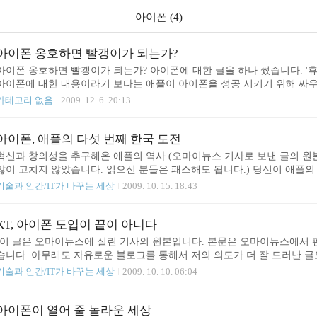
아이폰 (4)
아이폰 옹호하면 빨갱이가 되는가?
아이폰 옹호하면 빨갱이가 되는가? 아이폰에 대한 글을 하나 썼습니다. '휴
아이폰에 대한 내용이라기 보다는 애플이 아이폰을 성공 시키기 위해 싸우
용입니다. 기존 관행에 굴복하여 신념을 굽히지 말고 자신이 잘하는 분
카테고리 없음
2009. 12. 6. 20:13
고통스러운 자기 수련의 과정을 빼먹지 말아야 하는 것은 당연한 일이지요.
경직된 사고 구조를 느낄 수 있었습니다. 애국심, 국산품 애용, 우리 기업 
도 외국에 나갔을 때 우리나라 기업 로고를 보고 감동한 적도 많았습니다.
아이폰, 애플의 다섯 번째 한국 도전
혁신과 창의성을 추구해온 애플의 역사 (오마이뉴스 기사로 보낸 글의 원
많이 고치지 않았습니다. 읽으신 분들은 패스해도 됩니다.) 당신이 애플의
한국 시장이 있습니다. 이 시장에 들어오고 싶은 생각이 드시나요? 수요가
기술과 인간/IT가 바꾸는 세상
2009. 10. 15. 18:43
정신에 똘똘 뭉쳐 배타성과 폐쇄성이 심각합니다. 자신들만의 특별한 규
부 관료들이 지배하는 나라지요. 들어오기도 전에 온갖 비방과 물타기를 
합니다. 바로 옆엔 애플 제품이라면 예술품처럼 떠 받드는 일본과 거대한
KT, 아이폰 도입이 끝이 아니다
어떠신가요? 저 같으면 웬만하면 포기하겠습니다. 사실 없어서 못 파는 지
(이 글은 오마이뉴스에 실린 기사의 원본입니다. 본문은 오마이뉴스에서 
습니다. 아무래도 자유로운 블로그를 통해서 저의 의도가 더 잘 드러난 글도
선 인터넷 시대를 대비해야 할 이유 인터넷이 폭발적으로 성장하던 시기에
기술과 인간/IT가 바꾸는 세상
2009. 10. 10. 06:04
다. 한국에서 싹쓸이 했기 때문입니다. 한국의 인터넷 사용량도 엄청나 
던 시스코사의 장비들이 모두 나가떨어졌습니다. 그들도 이렇게 대용량의 
발자들이 직접 날아와 밤새 장비 앞에서 프로그램 소스를 고쳐 가면서 문
아이폰이 열어 줄 놀라운 세상