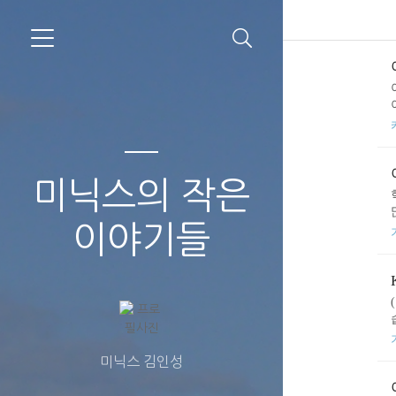
미닉스의 작은
이야기들
미닉스 김인성