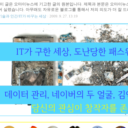
국은 전세계의 IT를 주도하기 시작했고 모든 전자 장비의 테스트 현장으로
(이 글은 오마이뉴스에 기고한 글의 원본입니다. 제목과 본문은 오마이뉴
어 실렸습니다. 아무래도 자유로운 블로그를 통해서 저의 의도가 더 잘 드러
실 제 글은 사족 같은 부연 부분에 감동이라는 이름의 조각들이 조금 들어
기술과 인간/IT가 바꾸는 세상
2009. 9. 27. 13:19
나간 부분이 있습니다. 기사를 읽으셨던 분들도 일독을 권합니다. :-P) 아
3 기능을 포함하고, GPS를 내장한 PDA 기능과 카메라와 동영상까지 지
는 휴대폰. 이미지 출처: http://www.apple.com 아이폰의 인기 이유 
에는 한 눈에 반하게 만드는 애플의 미니멀리즘 ..