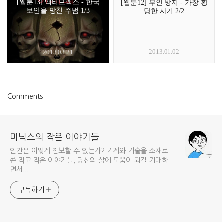
[웹툰13] 액티브엑스 - 한국
[웹툰12] 부인 방지 - 가장 황
보안을 망친 주범 1/3
당한 사기 2/2
2013.01.02
2013.03.21
Comments
미닉스의 작은 이야기들
인간은 어떻게 진보할 수 있는가? 기계와 기술을 소재로
쓴 작고 작은 이야기들, 당신의 삶에 도움이 되길 기대하
면서...
구독하기