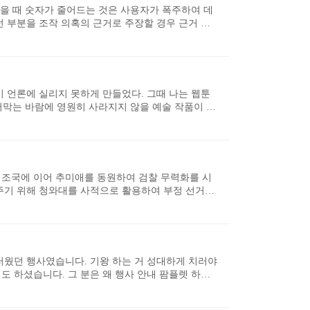
했을 때 숫자가 줄어드는 것은 사용자가 폭주하여 데
 부분을 조작 의혹의 근거로 주장할 경우 근거 있
08년 이명박 광우병 사태 때 다음 아고라 이명박 탄
 새로고침 할 때마다 다른 서버에 접속되어 임시 숫
도 청와대 청원 게시판 조작 주장은 가능 청와대 청
수 있도록 허용하기 때문에 기본..
이 언론에 실리지 못하게 만들었다. 그때 나는 웹툰
틀어막는 바람에 영원히 사라지지 않을 예술 작품이 탄
수 있게 만들어준 만화라는 위대한 예술 형식에 감사를
 대안언론으로 만들었다. 드루킹 사건에 대한 증언이
울 것이다. 상황이 반전될 날도 얼마 남지 않았다.
아 문재인 정부의 발목을..
 조국에 이어 추미애를 동원하여 검찰 무력화를 시
 주기 위해 청와대를 사적으로 활용하여 부정 선거를
철수 지지율을 떨어뜨리고 대선에서 여론 조작을 통
직접 컨닝해 준 온라인 시험 부정 행위 2012년 민주
발하여 이루어진 경선 시스템 조사에서 문재인 후보측
게 선거 시스템을 이 ..
러웠던 행사였습니다. 기왕 하는 거 성대하게 치러야
 하셨습니다. 그 분은 왜 행사 안내 팜플렛 하나
셨습니다. 제가 원한다면 광주에세 수 백명을 동원
했고 행사에 사용하려고 만든 대형 현수막도 첫 행사