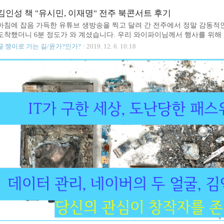
에 쓴 이후 가지고 다니지도 않으며 돈들여 팜플렛까지 만들어 홍보하는 행
외칠 뿐입니다. 광야에서 외치는 소리를 듣고 싶은 분들이 계시다면 여러분
김인성 책 "유시민, 이재명" 전주 북콘서트 후기
아침에 잡음 가득한 유튜브 생방송을 찍고 달려 간 전주에서 정말 감동적인
도착했더니 6분 정도가 와 계셨습니다. 우리 와이파이님께서 행사를 위해 
졸라 맛있음. 이 떡은 콘서트 오신 분들이 몇 분이든 완전히 다 사라짐. 
글 쟁이로 가는 길/윤가?인가?
2019. 12. 6. 10:18
까? ) 분당에서 빵집하시는 에셀트리님께서 벌써 세 번째 직접 만들어 주신 
알려드리면 블로그에서 홍보한다고 할까봐 못 알려드리지만 진짜 맛있음. 보
열심히 세팅을 했습니다. 7시가 되도록 얼마 오시지 않아서 그냥 원탁 테이