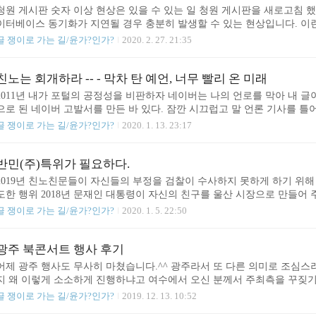
청원 게시판 숫자 이상 현상은 있을 수 있는 일 청원 게시판을 새로고침 
이터베이스 동기화가 지연될 경우 충분히 발생할 수 있는 현상입니다. 이런
는 주장의 신빙성까지 매도 당할 수 있으므로 신중할 필요가 있습니다. 20
글 쟁이로 가는 길/윤가?인가?
2020. 2. 27. 21:35
핵 청원도 탄핵 요청이 폭주하여 서버간 데이터 동기화가 지연되는 바람에
자 데이터가 보여서 조작 논란이 일어난 바 있습니다. 특이한 사례가 없어
원 게시판은 페이스북, 네이버, 카카오톡, 트위터 아이디로 청원동의를 할 
친노는 회개하라 -- - 막차 탄 예언, 너무 빨리 온 미래
2011년 내가 포털의 공정성을 비판하자 네이버는 나의 언로를 막아 내 글
으로 된 네이버 고발서를 만든 바 있다. 잠깐 시끄럽고 말 언론 기사를 
생한 것이다. 이 자리를 빌려 내가 하고자 하는 말을 전 국민이 다 들을 
글 쟁이로 가는 길/윤가?인가?
2020. 1. 13. 23:17
표하고 싶다. 네이버를 포함한 적폐와 싸우는 과정에서 나는 내 블로그를
언론에 실리지 못한다면 나는 다시 블로그를 통해 진실을 알리기 위해서 싸
돈과 이권의 복마전이 되어온 태양광과 풍력 등 신재생에너지 사업이 머잖
반민(주)특위가 필요하다.
2019년 친노친문들이 자신들의 부정을 검찰이 수사하지 못하게 하기 위해
도한 행위 2018년 문재인 대통령이 자신의 친구를 울산 시장으로 만들어
실행한 권력남용 행위 2017년 문재인 대선 후보가 드루킹을 동원해서 안
글 쟁이로 가는 길/윤가?인가?
2020. 1. 5. 22:50
해 선거에 당선 된 행위 2016년 조국 교수가 아들의 워싱턴대학교 시험을 
통합당(통진당 아님) 모바일 경선 파행 당시, 손학규, 김두관 후보가 반
IT 전문가가 "선거 시스템 운영 업체의 데이터베이스 실사" 과정에서 "어떻
광주 북콘서트 행사 후기
어제 광주 행사도 무사히 마쳤습니다.^^ 광주라서 또 다른 의미로 조심스
지 왜 이렇게 소소하게 진행하냐고 여수에서 오신 분께서 주최측을 꾸짖기도
뿌리지 않고, 행사장 건물 입구에 행사 안내문 하나 붙이지 않았냐고도 하
글 쟁이로 가는 길/윤가?인가?
2019. 12. 13. 10:52
할 수도 있지만 그들에게 오지 말라고 했으며 오려면 개별적으로 오라고 