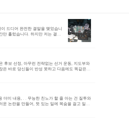
여행이 드디어 완전한 결말을 맺었습니
간만 흘렀습니다. 하지만 저는 결국
T의 미래에 대해서 생각하고 글을 쓰
을 것입니다. 그에 앞서 한 명의 글
봉박두! 세상 완벽한 키보드 770z
은 후보 선정, 아무런 전략없는 선거 운동, 지도부와
주장은 바로 당신들이 반성 못하고 다음에도 똑같은
판과 개선 노력이 있어야 할 시간이다. 이 귀중한
는 또 다시 자신들의 책임을 면피할 수 있게 된다.
유시민계가 관여한 통진당 선거 부정 사건, 2012년
원 선관위 디도스 사건 ..
더미 내용, . . 무능한 친노가 할 줄 아는 건 질투와
러운 논란을 만들어, 뜻 있는 일에 목숨을 걸고 일하
극소수의 민주주의 파괴 세력인 친노 대깨문들은 인간
빨리 다시 폐족으로 만들어 이 사회에서 퇴출시켜야 할
싹 다 망하게 될 것이다. 자식놈들은 재수 삼수 사
은 망해서 ..