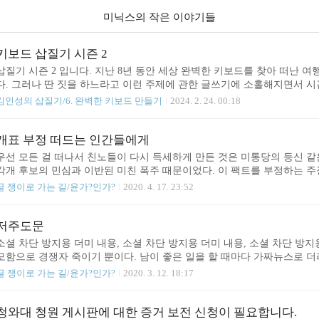
미닉스의 작은 이야기들
키보드 삽질기 시즌 2
삽질기 시즌 2 입니다. 지난 8년 동안 세상 완벽한 키보드를 찾아 떠난 
다. 그러나 딴 짓을 하느라고 이런 주제에 관한 글쓰기에 소홀해지면서 시
제가 있을 자리를 찾아 다시 돌아왔습니다. 앞으로 기술과 인간 그리고 I
김인성의 삽질기/6. 완벽한 키보드 만들기
2024. 2. 24. 00:18
는 시간을 만들려고 합니다. 아마 그 중심에는 인공 지능에 대한 고찰이 있
쟁이로서 제가 쓰는 개인 화기인 키보드에 대한 글부터 써야 예의겠지요. 개
와 600x에 대한 이야기 기대해 주시길... 김인성.
개표 부정 떠드는 인간들에게
우선 모든 걸 떠나서 친노들이 다시 득세하게 만든 것은 미통당의 등신 같
각개 후보의 민심과 이반된 미친 폭주 때문이었다. 이 팩트를 부정하는 
식으로 망하게 만들려는 공작이다. 지금 미통당 지도부에 대한 적극적인 비
글 쟁이로 가는 길/윤가?인가?
2020. 4. 17. 23:52
시간에 당신들을 개표 부정이란 이슈에 매몰되게 만듦으로써 미통당 지도부
그럼에도 당신이 개표 부정을 주장하고 싶다면 나는 이미 지난 10년 동안 
문재인, 손학규, 김두관이 싸운 민주통합당의 모바일 경선 부정 논란 조사위
저주도문
소셜 차단 방지용 더미 내용, 소셜 차단 방지용 더미 내용, 소셜 차단 방지용 
모함으로 경쟁자 죽이기 뿐이다. 남이 좋은 일을 할 때마다 가짜뉴스로 더
는 사람들조차, 분노와 증오에 휩싸이게 만드는 인간 말종들이다. 일부 
글 쟁이로 가는 길/윤가?인가?
2020. 3. 12. 18:17
들이 아니다. 이것들은 나라 망치는 일 밖에 할 줄 모르기 때문에, 하루 
암덩어리들이다. 저주도문 너희들은 평생 재수 옴붙어서 하는 일마다 족족 
수를 해도 대학이란 대학은 싸그리 다 떨어질 것이다. 가정은 불화하고 사업
청와대 청원 게시판에 대한 증거 보전 신청이 필요합니다.