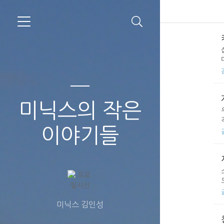
미닉스의 작은
이야기들
미닉스 김인성