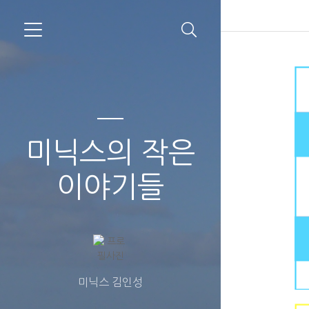
미닉스의 작은
이야기들
미닉스 김인성